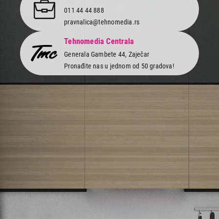
011 44 44 888
pravnalica@tehnomedia.rs
Tehnomedia Centrala
Generala Gambete 44, Zaječar
Pronađite nas u jednom od 50 gradova!
Newsletter
Prijavite se na naš newsletter i primajte preko emaila specijalne i
ekskluzivne ponude.