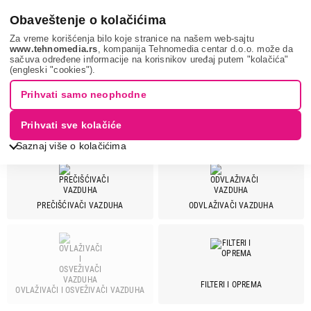
0
Obaveštenje o kolačićima
Za vreme korišćenja bilo koje stranice na našem web-sajtu
www.tehnomedia.rs
, kompanija Tehnomedia centar d.o.o. može da
sačuva određene informacije na korisnikov uređaj putem "kolačića"
Mali kućni aparati
Aparati za tretiranje vazduha
BOSCH
(engleski "cookies").
Prihvati samo neophodne
APARATI ZA TRETIRANJE
VAZDUHA - BOSCH
Prihvati sve kolačiće
Saznaj više o kolačićima
Cena
PREČIŠĆIVAČI VAZDUHA
ODVLAŽIVAČI VAZDUHA
Cena od
Cena do
Brend
FILTERI I OPREMA
OVLAŽIVAČI I OSVEŽIVAČI VAZDUHA
Beko
3