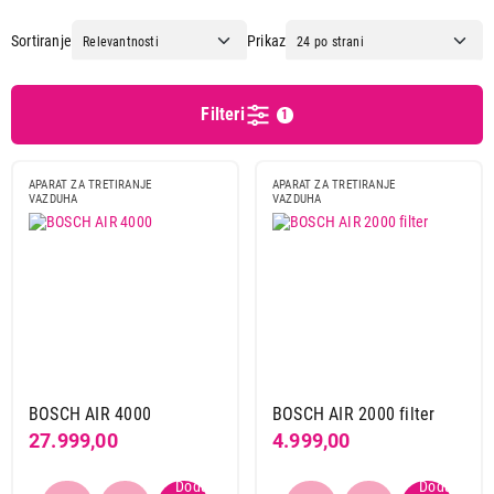
Beurer
1
Sortiranje
Prikaz
Bosch
9
Cecotec
3
Delonghi
2
Filteri
1
Dreame
1
Dyson
8
APARAT ZA TRETIRANJE
APARAT ZA TRETIRANJE
Fox
1
VAZDUHA
VAZDUHA
Gorenje
3
Gree
2
Hisense
4
Philips
18
Shark
2
Sharp
2
Singer
2
BOSCH AIR 4000
BOSCH AIR 2000 filter
Smartmi
2
27.999,00
4.999,00
Stadler form
33
TCL
2