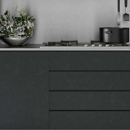
Tehnomedia
O nama
Naše prodavnice
Kontakt
Pravna lica
Pravila privatnosti
Karijera i zaposlenje
Informacije
Isporuka robe
Načini plaćanja
Uslovi korišćenja
Tax Free kupovina
Česta postavljana pitanja