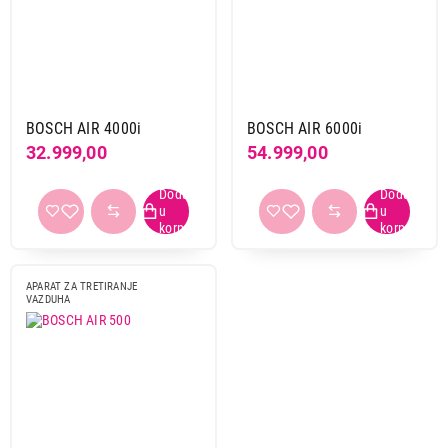
BOSCH AIR 4000i
BOSCH AIR 6000i
32.999,00
54.999,00
27.999,00
APARATI ZA TRETIRANJE VAZDUHA
BOSCH AIR 4000
Proizvod je dodat u korpu.
APARAT ZA TRETIRANJE
Ukupno u korpi:
0,00
VAZDUHA
Nastavi kupovinu
Završi kupovinu