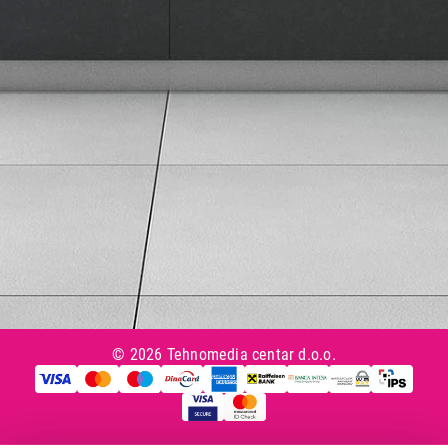
Uslovi korišćenja
Tax Free kupovina
Česta postavljana pitanja
eKatalog
Korisnički servis
Svi brendovi
Vraćanje robe
Reklamacije i servis
Pratite nas na društvenim mrežama
© 2026 Tehnomedia centar d.o.o.