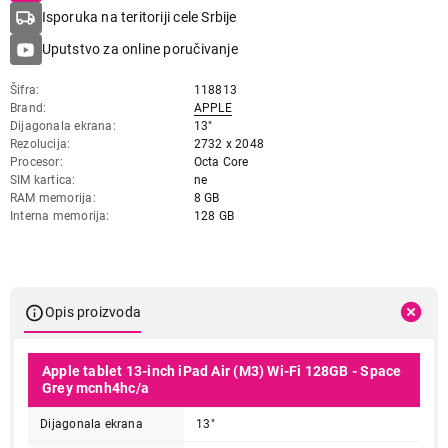
Isporuka na teritoriji cele Srbije
Uputstvo za online poručivanje
Šifra
118813
Brand
APPLE
Dijagonala ekrana
13"
Rezolucija
2732 x 2048
Procesor
Octa Core
SIM kartica
ne
RAM memorija
8 GB
Interna memorija
128 GB
Opis proizvoda
Apple tablet 13-inch iPad Air (M3) Wi-Fi 128GB - Space
Grey mcnh4hc/a
Dijagonala ekrana
13"