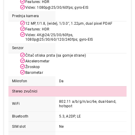
Features: HDR
Video: 1080p@25/30/60fps; gyro-EIS
Prednja kamera
12 MP, f/1.8, (wide), 1/3.0", 1.22µm, dual pixel PDAF
Features: HDR
120.999,00
Video: 4K@24/25/30/60fps,
1080p@25/30/60/120/240fps; gyro-EIS
TABLETI
APPLE 13-inch iPad Air (M3) Wi-Fi 128GB
Senzor
- Space Grey mcnh4hc/a
Čitač otiska prsta (sa gornje strane)
Proizvod je dodat u korpu.
Akcelerometar
Žiroskop
Barometar
Ukupno u korpi:
0,00
Mikrofon
Da
Stereo zvučnici
Nastavi kupovinu
802.11 a/b/g/n/ac/6e, dual-band,
WiFi
hotspot
Bluetooth
5.3, A2DP, LE
Završi kupovinu
SIM slot
Ne