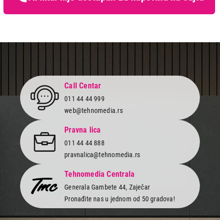
zaštiti potrošača
Call Centar
011 44 44 999
web@tehnomedia.rs
Pravna lica
011 44 44 888
pravnalica@tehnomedia.rs
Tehnomedia Centrala
Generala Gambete 44, Zaječar
Pronađite nas u jednom od 50 gradova!