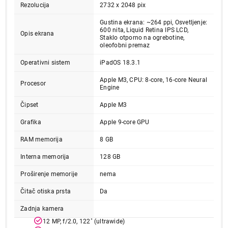
Rezolucija
2732 x 2048 pix
Gustina ekrana: ~264 ppi, Osvetljenje:
600 nita, Liquid Retina IPS LCD,
Opis ekrana
Staklo otporno na ogrebotine,
oleofobni premaz
Operativni sistem
iPadOS 18.3.1
Apple M3, CPU: 8-core, 16-core Neural
Procesor
Engine
Čipset
Apple M3
Grafika
Apple 9-core GPU
RAM memorija
8 GB
Interna memorija
128 GB
Proširenje memorije
nema
Čitač otiska prsta
Da
Zadnja kamera
12 MP, f/2.0, 122˚ (ultrawide)