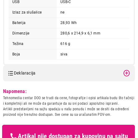
USB
USB-C
Izlaz za slušalice
ne
Baterija
28,93 Wh
Dimenzije
280,6 x 214,9 x 6,1 mm
Težina
616 g
Boja
siva
Deklaracija
Model:
APPLE 13-inch iPad Air (M3)
Napomena:
Wi-Fi 128GB - Space Grey
Tehnomedia centar DOO se trudi da cene, fotografije i opisi artikala budu što tačniji
mcnh4hc/a
i kompletniji ali ne može da garantuje da su svi podaci apsolutno ispravni.
Naziv i vrsta robe:
TABLET
Artikli predstavljeni na sajtu spadaju u našu ponudu i može se desiti da određeni
Uvoznik:
Tehnomedia centar doo
proizvod nije trenutno dostupan. Sve cene su sa uračunatim PDV-om.
Zemlja porekla:
Kina
Prava potrošača:
Zagarantovana sva prava
kupaca po osnovu zakona o
Artikal nije dostupan za kupovinu na sajtu