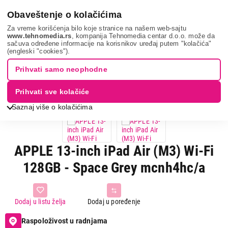
0
Obaveštenje o kolačićima
Za vreme korišćenja bilo koje stranice na našem web-sajtu
www.tehnomedia.rs
, kompanija Tehnomedia centar d.o.o. može da
sačuva određene informacije na korisnikov uređaj putem "kolačića"
Apple 13-inch i...
(engleski "cookies").
Prihvati samo neophodne
Prihvati sve kolačiće
Saznaj više o kolačićima
APPLE 13-inch iPad Air (M3) Wi-Fi
128GB - Space Grey mcnh4hc/a
Dodaj u listu želja
Dodaj u poređenje
Raspoloživost u radnjama