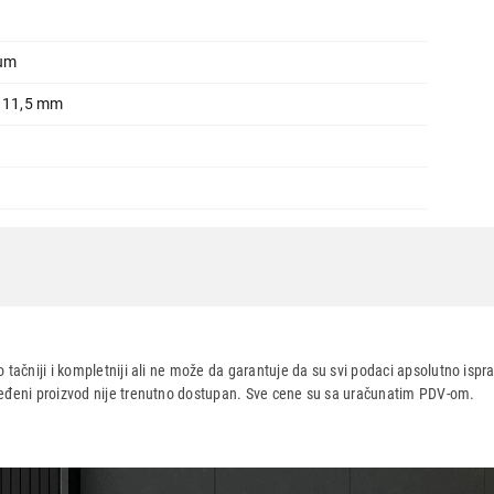
jum
x 11,5 mm
5 10C CPU/10C GPU, 16GB, 512GB, CRO, starlight - mdvd4cr/
 tačniji i kompletniji ali ne može da garantuje da su svi podaci apsolutno ispra
dređeni proizvod nije trenutno dostupan. Sve cene su sa uračunatim PDV-om.
aca po osnovu zakona o zaštiti potrošača