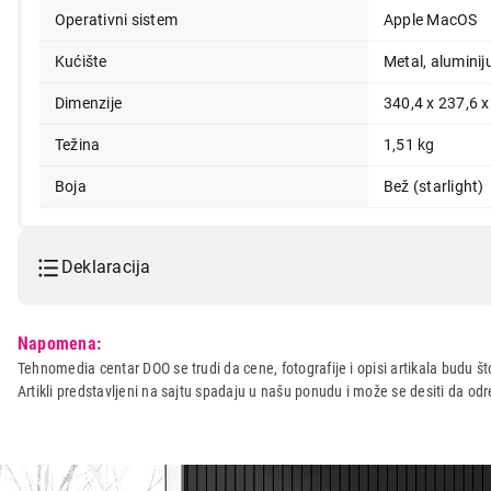
Operativni sistem
Apple MacOS
Kućište
Metal, alumini
Dimenzije
340,4 x 237,6 
Težina
1,51 kg
Boja
Bež (starlight)
Deklaracija
Model:
APPLE MacBook Air 15.3", M
Napomena:
Naziv i vrsta robe:
LAPTOP
Tehnomedia centar DOO se trudi da cene, fotografije i opisi artikala budu što
Artikli predstavljeni na sajtu spadaju u našu ponudu i može se desiti da o
Uvoznik:
Tehnomedia centar doo
Zemlja porekla:
Kina
Prava potrošača:
Zagarantovana sva prava kup