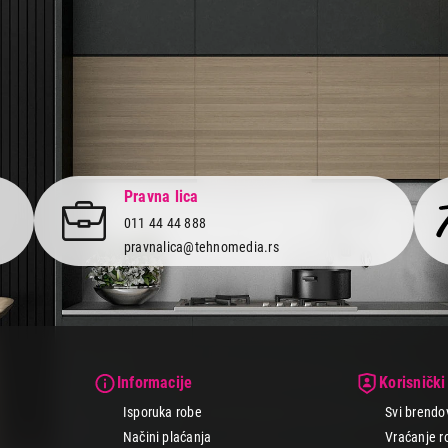
Pravna lica
011 44 44 888
pravnalica@tehnomedia.rs
Informacije
Korisnički
Isporuka robe
Svi brendo
Načini plaćanja
Vraćanje r