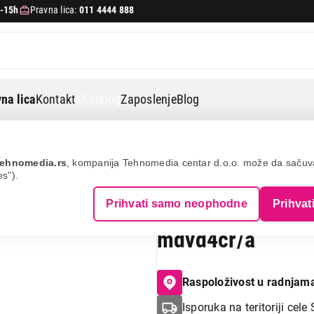
-15h
Pravna lica:
011 4444 888
na lica
Kontakt
eKatalog
Zaposlenje
Blog
, cro, starligh
ehnomedia.rs
, kompanija Tehnomedia centar d.o.o. može da saču
es").
APPLE MacBook A
Prihvati samo neophodne
Prihvat
GPU, 16GB, 512GB
mdvd4cr/a
Raspoloživost u radnjam
Isporuka na teritoriji cele 