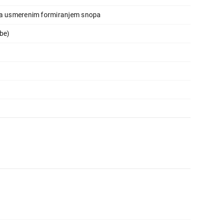
sa usmerenim formiranjem snopa
be)