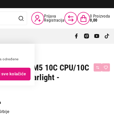
Prijava
0
Proizvoda
Registracija
0,00
va određene
ir 15.3", M5 10C CPU/10C
i sve kolačiće
, CRO, starlight -
a
Srbije