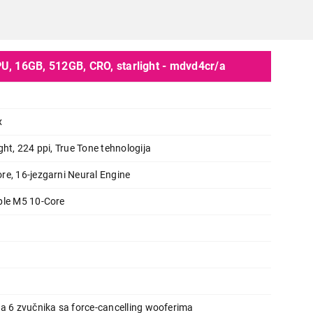
, 16GB, 512GB, CRO, starlight - mdvd4cr/a
x
LAPTOPOVI
ght, 224 ppi, True Tone tehnologija
APPLE MacBook Air 15.3", M5 10
re, 16-jezgarni Neural Engine
GPU, 16GB, 512GB, CRO, starlight 
ple M5 10-Core
Proizvod je dodat u korpu.
Ukupno u korpi:
0,00
Nastavi kupovinu
Završi
sa 6 zvučnika sa force-cancelling wooferima