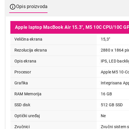
Opis proizvoda
Apple laptop MacBook Air 15.3", M5 10C CPU/10C GPU
Veličina ekrana
15,3"
Rezolucija ekrana
2880 x 1864 pi
Opis ekrana
IPS, LED backli
211.999,00
Procesor
Apple M5 10-Co
Grafika
Integrisana Ap
RAM Memorija
16 GB
SSD disk
512 GB SSD
Optički uređaj
Ne
Zvučnici
Zvučni sistem 