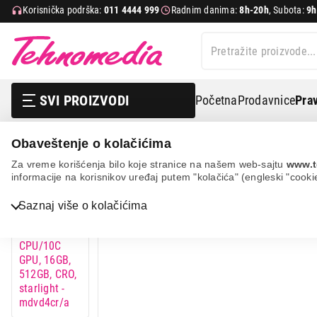
Korisnička podrška:
011 4444 999
Radnim danima:
8h-20h
, Subota:
9h
SVI PROIZVODI
Početna
Prodavnice
Prav
Obaveštenje o kolačićima
Apple macbook air 15.3", m5 10c cpu/10c gpu, 16gb, 512gb
Za vreme korišćenja bilo koje stranice na našem web-sajtu
www.t
informacije na korisnikov uređaj putem "kolačića" (engleski "cooki
Saznaj više o kolačićima
Bela tehnika
TV, audio, video i foto