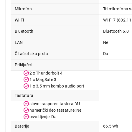
Mikrofon
Tri mikrofona 
Wi-Fi
Wi-Fi 7 (802.11
Bluetooth
Bluetooth 6.0
LAN
Ne
Čitač otiska prsta
Da
Priključci
2 x Thunderbolt 4
1 x MagSafe 3
1 x 3,5 mm kombo audio port
Tastatura
slovni raspored tastera: YU
numerički deo tastature: Ne
osvetljenje: Da
Baterija
66,5 Wh