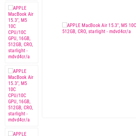
IT & Gaming
Mobilni telefoni i tableti
Mali kućni aparati
Mali kuhinjski aparati
Grejanje i hlađenje
Nega tela, lepota i zdravlje
Sport i putovanje
Sve za kuću i baštu
Vesa