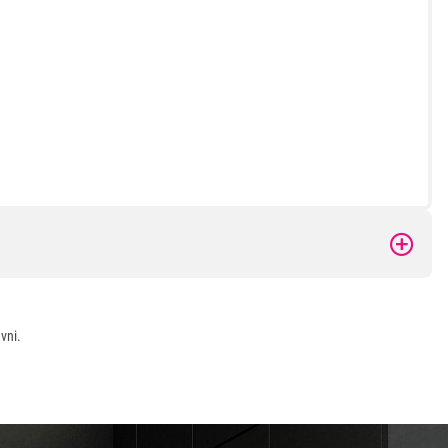
a
vni.