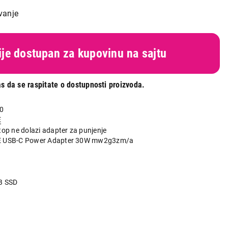
vanje
nije dostupan za kupovinu na sajtu
s da se raspitate o dostupnosti proizvoda.
0
E
top ne dolazi adapter za punjenje
 USB-C Power Adapter 30W mw2g3zm/a
B SSD