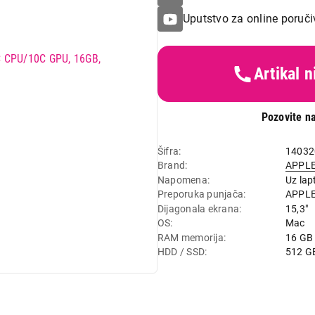
Uputstvo za online poruči
Artikal 
Pozovite na
Šifra
14032
Brand
APPL
Napomena
Uz lap
Preporuka punjača
APPLE
Dijagonala ekrana
15,3"
OS
Mac
RAM memorija
16 GB
HDD / SSD
512 G