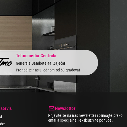
Tehnomedia Centrala
Generala Gambete 44, Zaječar
Pronađite nas u jednom od 50 gradova!
 servis
Newsletter
Prijavite se na naš newsletter i primajte preko
vi
emaila specijalne i ekskluzivne ponude.
obe