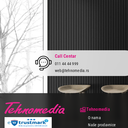
Call Centar
011 44 44 999
web@tehnomedia.rs
Tehnomedia
O nama
Naše prodavnice