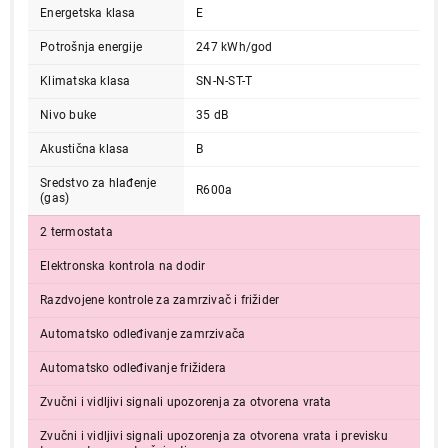
Energetska klasa
E
Potrošnja energije
247 kWh/god
Klimatska klasa
SN-N-ST-T
Nivo buke
35 dB
Akustična klasa
B
Sredstvo za hlađenje
189.990,00
R600a
(gas)
UGRADNI FRIŽIDERI
ELECTROLUX ENG7TE75S
2 termostata
Proizvod je dodat u korpu.
Elektronska kontrola na dodir
Ukupno u korpi:
0,00
Razdvojene kontrole za zamrzivač i frižider
Automatsko odleđivanje zamrzivača
Nastavi kupovinu
Automatsko odleđivanje frižidera
Zvučni i vidljivi signali upozorenja za otvorena vrata
Završi kupovinu
Zvučni i vidljivi signali upozorenja za otvorena vrata i previsku