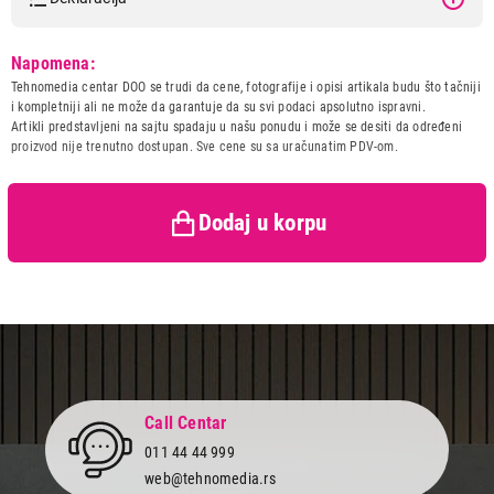
Model:
ELECTROLUX ENG7TE75S
Napomena:
Naziv i vrsta robe:
UGRADNI FRIZIDER
Tehnomedia centar DOO se trudi da cene, fotografije i opisi artikala budu što tačniji
Uvoznik:
TEHNOMEDIA CENTAR DOO
i kompletniji ali ne može da garantuje da su svi podaci apsolutno ispravni.
Artikli predstavljeni na sajtu spadaju u našu ponudu i može se desiti da određeni
Zemlja porekla:
ITALIJA
proizvod nije trenutno dostupan. Sve cene su sa uračunatim PDV-om.
Prava potrošača:
Zagarantovana sva prava
kupaca po osnovu zakona o
zaštiti potrošača
Dodaj u korpu
Call Centar
011 44 44 999
web@tehnomedia.rs