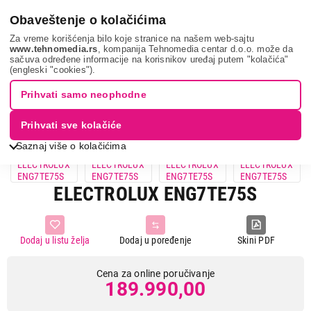
0
Obaveštenje o kolačićima
Za vreme korišćenja bilo koje stranice na našem web-sajtu
www.tehnomedia.rs
, kompanija Tehnomedia centar d.o.o. može da
sačuva određene informacije na korisnikov uređaj putem "kolačića"
Bela tehnika
Frižideri
Ugradni frižideri
Electrolux eng7...
(engleski "cookies").
Prihvati samo neophodne
Prihvati sve kolačiće
Saznaj više o kolačićima
ELECTROLUX ENG7TE75S
Dodaj u listu želja
Dodaj u poređenje
Skini PDF
Cena za online poručivanje
189.990,00