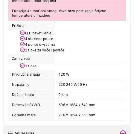
temperaturu unutrašnjosti
Funkcija AcitonCool omogućava brzo postizanje željene
temperature u frižideru
Frižider
LED osvetljlenje
4 staklene police
4 police u vratima
2 fioke za voće i povrće
Zamrzivač
3 fioke
Priključna snaga
120 W
Napajanje
220-240 V/50 Hz
Dužina kabla
2,4 m
Dimenzije ŠxVxD
696 x 1884 x 549 mm
Ugradne mere
710 x 1894 x 560 mm
Deklaracija