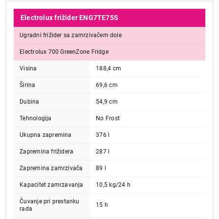
Electrolux frižider ENG7TE75S
Ugradni frižider sa zamrzivačem dole
Electrolux 700 GreenZone Fridge
Visina
188,4 cm
Širina
69,6 cm
Dubina
54,9 cm
Tehnologija
No Frost
Ukupna zapremina
376 l
Zapremina frižidera
287 l
Zapremina zamrzivača
89 l
Kapacitet zamrzavanja
10,5 kg/24 h
Čuvanje pri prestanku
15 h
rada