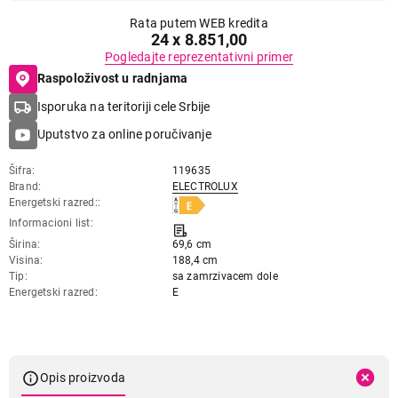
Rata putem WEB kredita
24 x 8.851,00
Pogledajte reprezentativni primer
Raspoloživost u radnjama
Isporuka na teritoriji cele Srbije
Uputstvo za online poručivanje
Šifra
119635
Brand
ELECTROLUX
Energetski razred:
Informacioni list
Širina
69,6 cm
Visina
188,4 cm
Tip
sa zamrzivacem dole
Energetski razred
E
Opis proizvoda