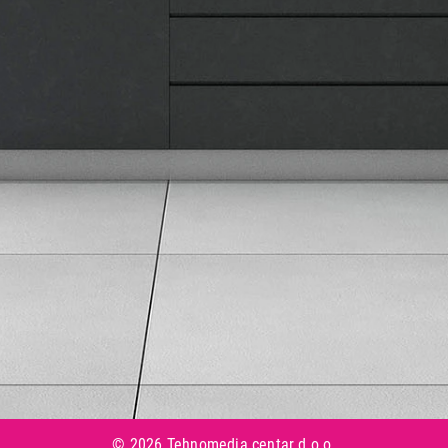
Informacije
Isporuka robe
Načini plaćanja
Uslovi korišćenja
Tax Free kupovina
Česta postavljana pitanja
eKatalog
Korisnički servis
Svi brendovi
Vraćanje robe
Reklamacije i servis
Pratite nas na društvenim mrežama
© 2026 Tehnomedia centar d.o.o.