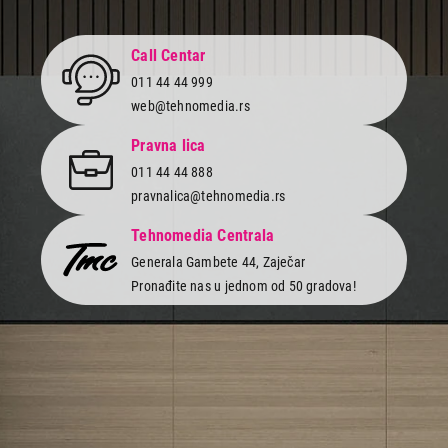
Call Centar
011 44 44 999
web@tehnomedia.rs
Pravna lica
011 44 44 888
pravnalica@tehnomedia.rs
Tehnomedia Centrala
Generala Gambete 44, Zaječar
Pronađite nas u jednom od 50 gradova!
Newsletter
Prijavite se na naš newsletter i primajte preko emaila specijalne i