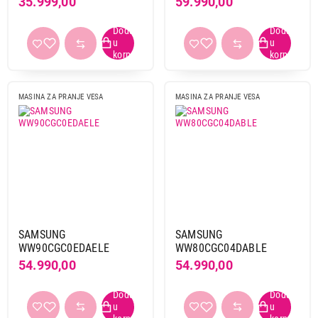
35.999,00
59.990,00
Energetski razred
A
9
C
2
D
1
MASINA ZA PRANJE VESA
MASINA ZA PRANJE VESA
Dubina
do 40 cm
1
od 41 cm do 45 cm
1
od 46 cm do 50 cm
3
od 51 cm do 55 cm
3
od 56 cm do 60 cm
4
SAMSUNG
SAMSUNG
Boja
WW90CGC0EDAELE
WW80CGC04DABLE
bela
9
54.990,00
54.990,00
crna
3