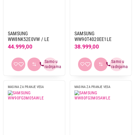
Mašine sa punjenjem odozgo
Brend
Aeg
10
SAMSUNG
SAMSUNG
Beko
38
WW8NK52E0VW / LE
WW90T4020EE1LE
Bosch
9
44.999,00
38.999,00
Candy
26
Daewoo
1
Electrolux
15
Gorenje
19
Haier
16
MASINA ZA PRANJE VESA
MASINA ZA PRANJE VESA
Hisense
7
Indesit
11
Koncar
5
LG
9
Midea
2
Miele
12