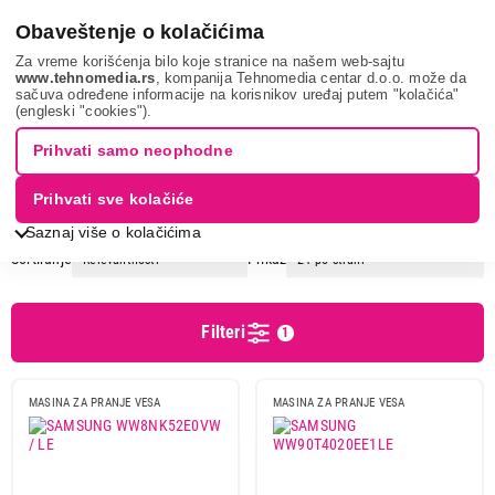
0
Obaveštenje o kolačićima
Za vreme korišćenja bilo koje stranice na našem web-sajtu
www.tehnomedia.rs
, kompanija Tehnomedia centar d.o.o. može da
sačuva određene informacije na korisnikov uređaj putem "kolačića"
Bela tehnika
Veš mašine
Mašine za pranje veša
SAMSUNG
(engleski "cookies").
MAŠINE ZA PRANJE VEŠA -
Prihvati samo neophodne
SAMSUNG
Prihvati sve kolačiće
Saznaj više o kolačićima
Sortiranje
Prikaz
Cena
Cena od
Cena do
Filteri
1
MASINA ZA PRANJE VESA
MASINA ZA PRANJE VESA
Podgrupa
Mašine sa prednjim punjenjem