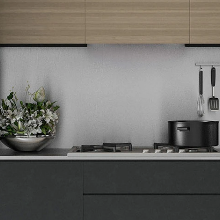
ekskluzivne ponude.
Tehnomedia
O nama
Naše prodavnice
Kontakt
Pravna lica
Pravila privatnosti
Karijera i zaposlenje