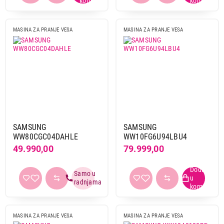
Inverter motor
da
12
MASINA ZA PRANJE VESA
MASINA ZA PRANJE VESA
Wi-fi povezivanje
da
6
Širina
59,5 cm
4
60 cm
8
SAMSUNG
SAMSUNG
44.999,00
Visina
WW80CGC04DAHLE
WW10FG6U94LBU4
MAŠINE ZA PRANJE VEŠA
SAMSUNG WW8NK52E0VW/LE
85 cm
12
49.990,00
79.999,00
Proizvod je dodat u korpu.
Obriši filtere
Ukupno u korpi:
0,00
Primeni filtere
Nastavi kupovinu
MASINA ZA PRANJE VESA
MASINA ZA PRANJE VESA