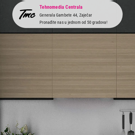
Tehnomedia Centrala
Generala Gambete 44, Zaječar
Visina
84,5 cm
3
Pronađite nas u jednom od 50 gradova!
85 cm
2
Obriši filtere
Primeni filtere
Newsletter
Prijavite se na naš newsletter i primajte preko emaila specijalne i
ekskluzivne ponude.