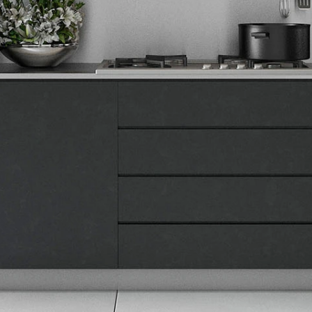
Tehnomedia
O nama
Naše prodavnice
Kontakt
Pravna lica
Pravila privatnosti
Karijera i zaposlenje
Informacije
Isporuka robe
Načini plaćanja
Uslovi korišćenja
Tax Free kupovina
Česta postavljana pitanja
eKatalog