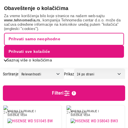
0
Obaveštenje o kolačićima
Za vreme korišćenja bilo koje stranice na našem web-sajtu
www.tehnomedia.rs
, kompanija Tehnomedia centar d.o.o. može da
sačuva određene informacije na korisnikov uređaj putem "kolačića"
Bela tehnika
Veš mašine
Mašine za pranje i sušenje veša
(engleski "cookies").
HISENSE
Prihvati samo neophodne
MAŠINE ZA PRANJE I SUŠENJE -
Prihvati sve kolačiće
HISENSE
Saznaj više o kolačićima
Sortiranje
Prikaz
Cena
Cena od
Cena do
Filteri
1
MASINA ZA PRANJE I
MASINA ZA PRANJE I
SUSENJE VESA
SUSENJE VESA
Podgrupa