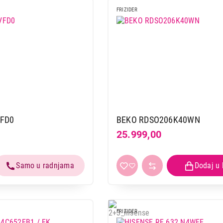
VOX KG2500E
FRIZIDER
Proizvod je dodat u korpu.
Ukupno u korpi:
0,00
Nastavi kupovinu
Završi
VFD0
BEKO RDSO206K40WN
25.999,00
FRIZIDER