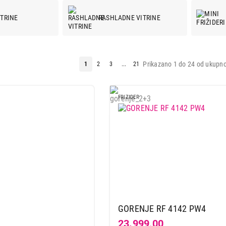
ITRINE
RASHLADNE VITRINE
Prikazano 1 do 24 od ukupno
1
2
3
...
21
FRIZIDER
GORENJE RF 4142 PW4
23.999,00