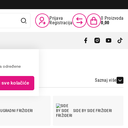
Prijava
0
Proizvoda
Registracija
0,00
va određene
Saznaj više
i sve kolačiće
UGRADNI FRIŽIDERI
SIDE BY SIDE FRIŽIDERI