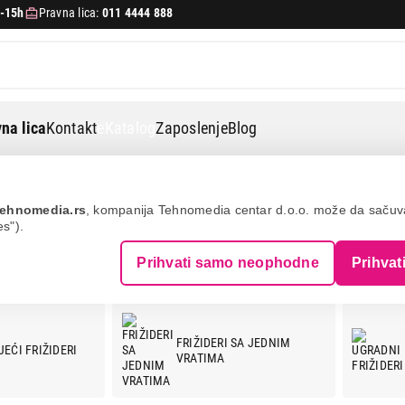
-15h
Pravna lica:
011 4444 888
na lica
Kontakt
eKatalog
Zaposlenje
Blog
ehnomedia.rs
, kompanija Tehnomedia centar d.o.o. može da saču
es").
Prihvati samo neophodne
Prihvat
FRIŽIDERI SA JEDNIM
EĆI FRIŽIDERI
VRATIMA