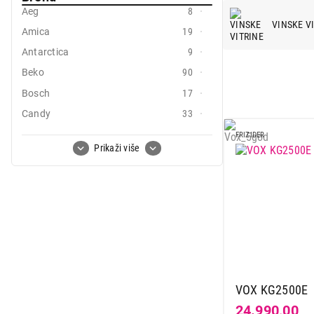
Aeg
8
Mali kućni aparati
VINSKE V
Amica
19
Mali kuhinjski aparati
Antarctica
9
Grejanje i hlađenje
Beko
90
Bosch
17
Nega tela, lepota i zdravlje
Candy
33
Sport i putovanje
Carbon
2
FRIZIDER
Prikaži više
Sve za kuću i baštu
Caso
9
Clatronic
1
Vesa
Curver
2
Deep
5
El fresco
2
Electrolux
25
Gorenje
45
VOX KG2500E
Haier
9
24.990,00