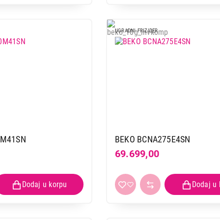
UGRADNI FRIZIDER
0M41SN
BEKO BCNA275E4SN
69.699,00
FRIŽIDERI