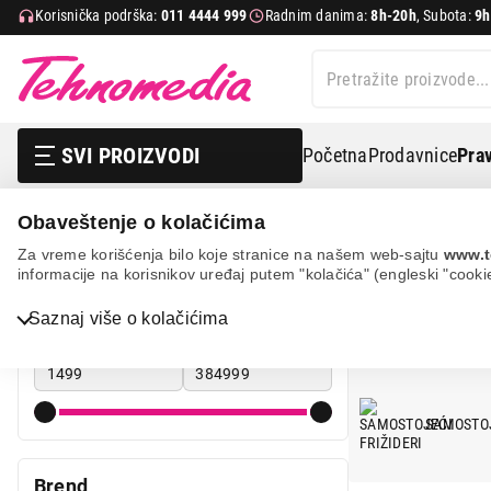
Korisnička podrška:
011 4444 999
Radnim danima:
8h-20h
, Subota:
9h
SVI PROIZVODI
Početna
Prodavnice
Prav
Obaveštenje o kolačićima
Bela tehnika
Frižideri
Za vreme korišćenja bilo koje stranice na našem web-sajtu
www.t
informacije na korisnikov uređaj putem "kolačića" (engleski "cooki
FRIŽIDERI
Cena
Saznaj više o kolačićima
Cena od
Cena do
Bela tehnika
TV, audio, video i foto
SAMOSTOJ
IT & Gaming
Mobilni telefoni i tableti
Brend