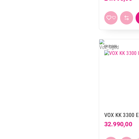
Hisense
11
Hoover
1
Indesit
11
Koncar
9
LG
12
FRIZIDER
Liebherr
43
Miele
6
Raching
3
Samsung
17
TCL
4
Tesla
2
Vesa
12
Vivax
20
VOX KK 3300 E
Vox
57
32.990,00
Whirlpool
20