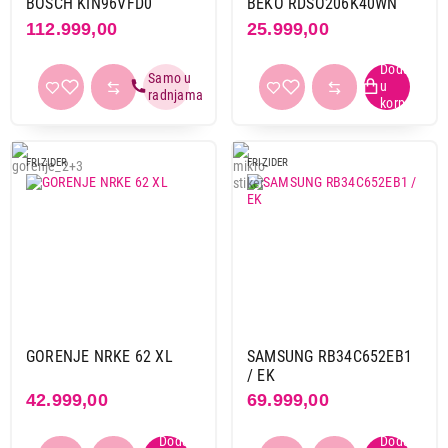
BOSCH KIN96VFD0
BEKO RDSO206K40WN
112.999,00
25.999,00
FRIZIDER
FRIZIDER
24.990,00
FRIŽIDERI
GORENJE NRKE 62 XL
SAMSUNG RB34C652EB1
VOX KG2500E
/ EK
Proizvod je dodat u korpu.
42.999,00
69.999,00
Ukupno u korpi:
0,00