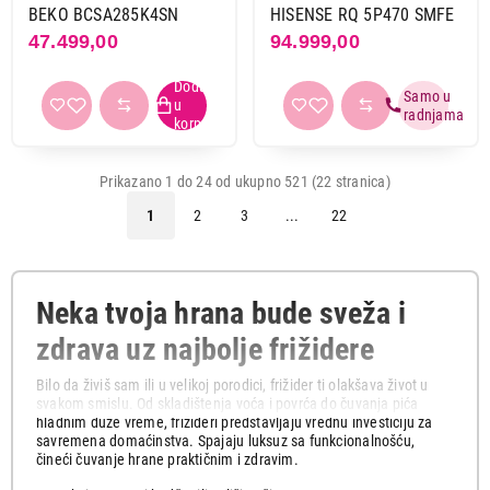
BEKO BCSA285K4SN
HISENSE RQ 5P470 SMFE
47.499,00
94.999,00
Prikazano 1 do 24 od ukupno 521 (22 stranica)
1
2
3
...
22
Neka tvoja hrana bude sveža i
zdrava uz najbolje frižidere
Bilo da živiš sam ili u velikoj porodici, frižider ti olakšava život u
svakom smislu. Od skladištenja voća i povrća do čuvanja pića
hladnim duže vreme, frižideri predstavljaju vrednu investiciju za
savremena domaćinstva. Spajaju luksuz sa funkcionalnošću,
čineći čuvanje hrane praktičnim i zdravim.