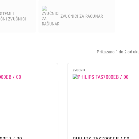
STEMI I
ZVUČNICI ZA RAČUNAR
ČNI ZVUČNICI
Prikazano 1 do 2 od uku
ZVUCNIK
00EB / 00
PHILIPS TAS7000EB / 00