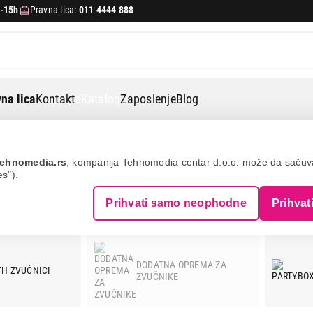
-15h
Pravna lica:
011 4444 888
na lica
Kontakt
eKatalog
Zaposlenje
Blog
ehnomedia.rs
, kompanija Tehnomedia centar d.o.o. može da saču
es").
NICI - PHILIPS
Prihvati samo neophodne
Prihvat
DODATNA OPREMA ZA
H ZVUČNICI
ZVUČNIKE