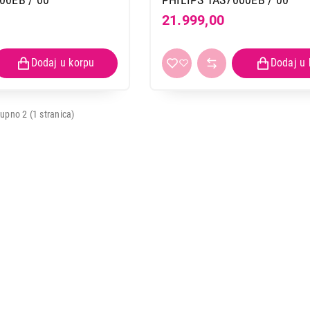
21.999,00
ZVUČNICI
PHILIPS TAS5000EB/00
upno 2 (1 stranica)
Proizvod je dodat u korpu.
Ukupno u korpi:
0,00
Nastavi kupovinu
Završi