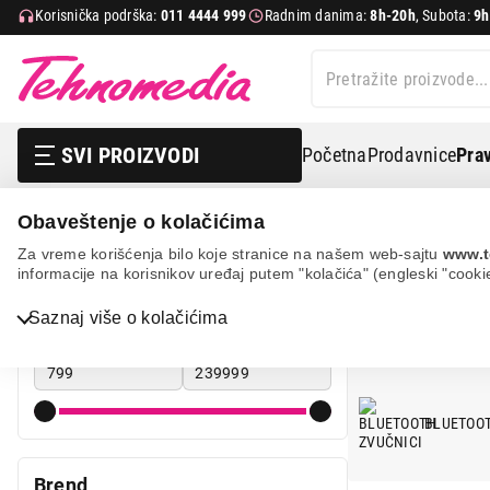
Korisnička podrška:
011 4444 999
Radnim danima:
8h-20h
, Subota:
9h
SVI PROIZVODI
Početna
Prodavnice
Prav
Obaveštenje o kolačićima
Tv, audio, video i foto
Zvučnici
PHILIPS
Za vreme korišćenja bilo koje stranice na našem web-sajtu
www.t
informacije na korisnikov uređaj putem "kolačića" (engleski "cooki
ZVUČ
Bela tehnika
Cena
Saznaj više o kolačićima
Cena od
Cena do
TV, audio, video i foto
IT & Gaming
BLUETOOT
Mobilni telefoni i tableti
Mali kućni aparati
Brend