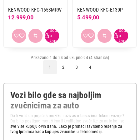
KENWOOD KFC-1653MRW
KENWOOD KFC-E130P
12.999,00
5.499,00
Prikazano 1 do 24 od ukupno 94 (4 stranica)
1
2
3
4
Vozi bilo gde sa najboljim
zvučnicima za auto
Da li voliš da pojačaš muziku i uživaš u basovima tokom vožnje?
Da bi to postigao moraš imati kvalitetne zvučnike za auto koji se
sve više kupuju ovih dana. Lako je pronaći savršeno rešenje za
tvog ljubimca kada kupuješ zvučnike u Tehnomediji.