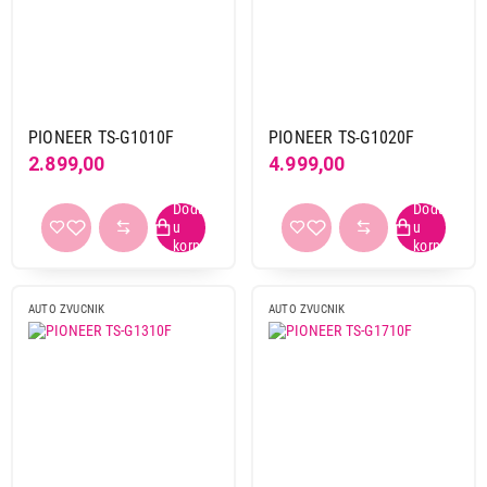
Blaupunkt
3
Harman kardon
4
JBL
4
JVC
18
Kenwood
24
PIONEER TS-G1010F
PIONEER TS-G1020F
Pioneer
22
2.899,00
4.999,00
Sal
3
Prečnik
10 cm
13
13 cm
19
AUTO ZVUCNIK
AUTO ZVUCNIK
15 cm
1
16 cm
8
16,5 cm
12
17 cm
10
18 cm
1
20 cm
4