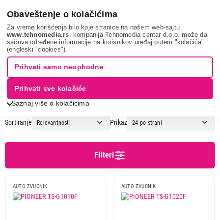
0
Obaveštenje o kolačićima
Za vreme korišćenja bilo koje stranice na našem web-sajtu
www.tehnomedia.rs
, kompanija Tehnomedia centar d.o.o. može da
sačuva određene informacije na korisnikov uređaj putem "kolačića"
Tv, audio, video i foto
Auto tehnika
Auto zvučnici
(engleski "cookies").
AUTO ZVUČNICI
Prihvati samo neophodne
Prihvati sve kolačiće
1
2
3
4
Saznaj više o kolačićima
Sortiranje
Prikaz
Cena
Cena od
Cena do
Filteri
AUTO ZVUCNIK
AUTO ZVUCNIK
Brend
Alpine
16