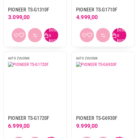
23 cm
2
PIONEER TS-G1310F
PIONEER TS-G1710F
25 cm
2
3.099,00
4.999,00
30 cm
5
8,7 cm
1
8,9 cm
1
elipsa
9
AUTO ZVUCNIK
AUTO ZVUCNIK
Snaga
50 w i vise
43
do 25 w
10
od 26 w do 49 w
41
Tip
1-sistemski
19
PIONEER TS-G1720F
PIONEER TS-G6930F
2-sistemski
49
6.999,00
9.999,00
3-sistemski
9
4-sistemski
2