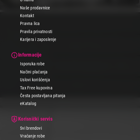
Naše prodavnice
Kontakt
Pravna lica
Pravila privatnosti
Karijera i zaposlenje
Informacije
Isporuka robe
Načini plaćanja
Uslovi korišćenja
Tax Free kupovina
Česta postavljana pitanja
eKatalog
Korisnički servis
Svi brendovi
Vraćanje robe