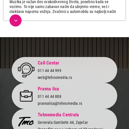
Muzika je važan deo svakodnevnog života, posebno kada se
vozimo. To nije samo zabavan način da ubijemo vreme, već i
olakšava napornu vožnju. Zvučnici u automobilu su najbolji način
za slušanje omiljene muzike i jedan od najbržih i najisplativijih
načina da nadogradiš i poboljšaš kvalitet zvuka. Duboki bas i
visokokvalitetni srednji i visoki tonovi čine da duge vožnje
automobilom prolete. Bez obzira na muzički žanr koji voliš, ovi
fenomenalni saputnici će te svojim prijatnim zvukom potpuno
uvući u svaku pesmu.
Prilikom kupovine obrati pažnju na snagu, frekvenciju, brend,
prečnike, gde možeš birati od 10 cm, 13 cm, 16.5, cm pa do 36cm
kao i druge specifične karakteristike kako bi se savršeno uklopili u
Call Centar
tvoj stil.
011 44 44 999
Sada možeš pojačati muziku koliko želiš znajući da tvoji zvučnici
web@tehnomedia.rs
pružaju vrhunski zvuk i jačinu koja će oduševiti i zabaviti tvoje
saputnike.
Pravna lica
Pravo je vreme da kupiš kvalitetne zvučnike za auto i nadogradiš
011 44 44 888
zvuk u svom četvorotočkašu. Izaberi neki od renomiranih i
pravnalica@tehnomedia.rs
pouzdanih proizvođača JBL, Pioneer, Blaupunkt, JVC, Kenwood,
Sony po odličnim cenama kao i načinima plaćanja i uživaj u
besprekornom audio doživljaju.
Tehnomedia Centrala
Generala Gambete 44, Zaječar