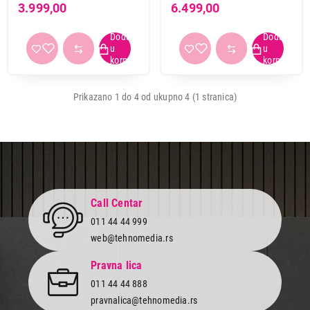
3.999,00
6.499,00
Prikazano 1 do 4 od ukupno 4 (1 stranica)
Call Centar
011 44 44 999
web@tehnomedia.rs
1.999,00
Pravna lica
RADIO TRANZISTORI
PHILIPS TAR1506/00
011 44 44 888
Proizvod je dodat u korpu.
pravnalica@tehnomedia.rs