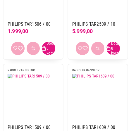
Denver
9
Hama
1
JBL
2
PHILIPS TAR1506 / 00
PHILIPS TAR2509 / 10
Kenwood
3
1.999,00
5.999,00
Lenco
1
Meanit
1
Muse
3
Panasonic
5
Philips
4
RADIO TRANZISTOR
RADIO TRANZISTOR
Sal
1
Obriši filtere
Primeni filtere
PHILIPS TAR1509 / 00
PHILIPS TAR1609 / 00