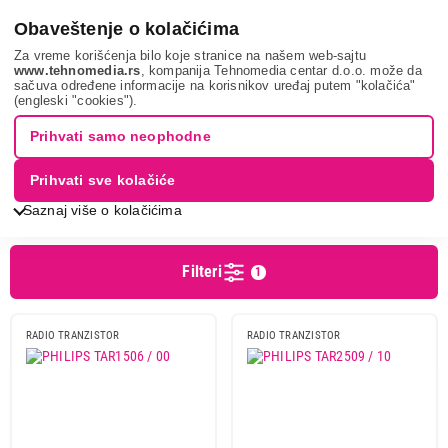
0
Obaveštenje o kolačićima
Za vreme korišćenja bilo koje stranice na našem web-sajtu
www.tehnomedia.rs
, kompanija Tehnomedia centar d.o.o. može da
sačuva određene informacije na korisnikov uređaj putem "kolačića"
Tv, audio, video i foto
Av uređaji
Radio tranzistori
PHILIPS
(engleski "cookies").
RADIO TRANZISTORI - PHILIPS
Prihvati samo neophodne
Prihvati sve kolačiće
Sortiranje
Prikaz
Saznaj više o kolačićima
Filteri
1
Cena
Cena od
Cena do
RADIO TRANZISTOR
RADIO TRANZISTOR
Brend
Blaupunkt
8