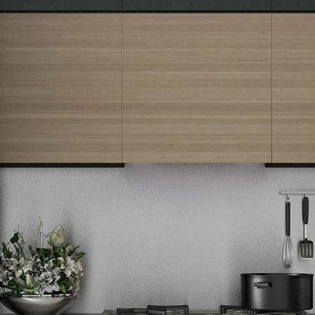
Newsletter
Prijavite se na naš newsletter i primajte preko emaila specijalne i
ekskluzivne ponude.
Tehnomedia
O nama