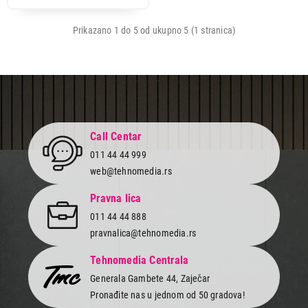
Prikazano 1 do 5 od ukupno 5 (1 stranica)
17.999,00
MUZIČKE LINIJE
PHILIPS TAM4205 12
Proizvod je dodat u korpu.
Call Centar
Ukupno u korpi:
0,00
011 44 44 999
web@tehnomedia.rs
Nastavi kupovinu
Pravna lica
011 44 44 888
pravnalica@tehnomedia.rs
Završi kupovinu
Tehnomedia Centrala
Generala Gambete 44, Zaječar
Pronađite nas u jednom od 50 gradova!