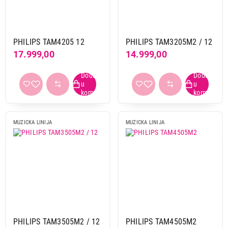
Blaupunkt
12
Denver
1
Panasonic
9
PHILIPS TAM4205 12
PHILIPS TAM3205M2 / 12
Philips
5
17.999,00
14.999,00
Bluetooth
da
4
Tip
MUZICKA LINIJA
MUZICKA LINIJA
mikro linija
4
Boja
crna
2
crno siva
1
ostale boje
1
PHILIPS TAM3505M2 / 12
PHILIPS TAM4505M2
USB