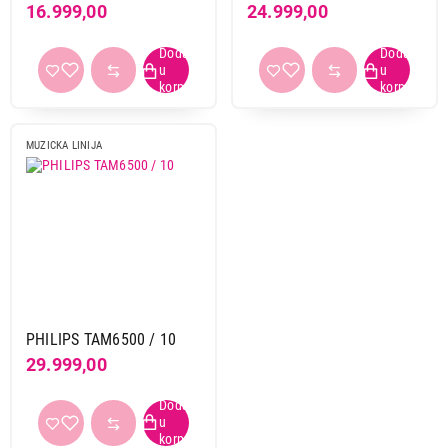
16.999,00
24.999,00
da
4
Obriši filtere
Primeni filtere
MUZICKA LINIJA
PHILIPS TAM6500 / 10
29.999,00