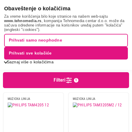
0
Obaveštenje o kolačićima
Za vreme korišćenja bilo koje stranice na našem web-sajtu
www.tehnomedia.rs
, kompanija Tehnomedia centar d.o.o. može da
sačuva određene informacije na korisnikov uređaj putem "kolačića"
Tv, audio, video i foto
Av uređaji
Muzičke linije
PHILIPS
(engleski "cookies").
MUZIČKE LINIJE - PHILIPS
Prihvati samo neophodne
Prihvati sve kolačiće
Sortiranje
Prikaz
Saznaj više o kolačićima
Filteri
1
Cena
Cena od
Cena do
MUZICKA LINIJA
MUZICKA LINIJA
Brend
Akai
1