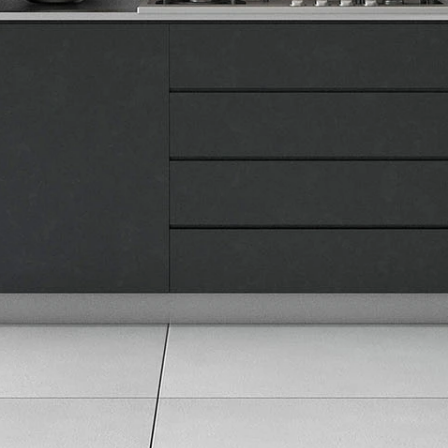
Naše prodavnice
Kontakt
Pravna lica
Pravila privatnosti
Karijera i zaposlenje
Informacije
Isporuka robe
Načini plaćanja
Uslovi korišćenja
Tax Free kupovina
Česta postavljana pitanja
eKatalog
Korisnički servis
Svi brendovi
Vraćanje robe
Reklamacije i servis