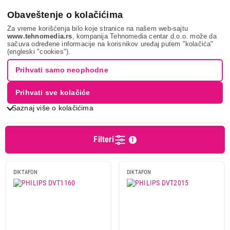
0
Obaveštenje o kolačićima
Za vreme korišćenja bilo koje stranice na našem web-sajtu
www.tehnomedia.rs
, kompanija Tehnomedia centar d.o.o. može da
sačuva određene informacije na korisnikov uređaj putem "kolačića"
Tv, audio, video i foto
Av uređaji
Diktafon
PHILIPS
(engleski "cookies").
DIKTAFONI - PHILIPS
Prihvati samo neophodne
Prihvati sve kolačiće
Sortiranje
Prikaz
Saznaj više o kolačićima
Filteri
1
Cena
Cena od
Cena do
DIKTAFON
DIKTAFON
Brend
Olympus
2