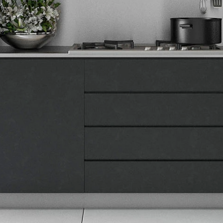
Tehnomedia
O nama
Naše prodavnice
Kontakt
Pravna lica
Pravila privatnosti
Karijera i zaposlenje
Informacije
Isporuka robe
Načini plaćanja
Uslovi korišćenja
Tax Free kupovina
Česta postavljana pitanja
eKatalog