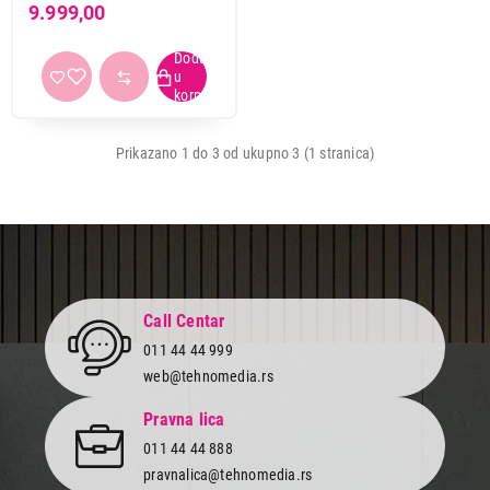
9.999,00
Prikazano 1 do 3 od ukupno 3 (1 stranica)
Call Centar
011 44 44 999
web@tehnomedia.rs
8.999,00
Pravna lica
DIKTAFONI
PHILIPS DVT1160
011 44 44 888
Proizvod je dodat u korpu.
pravnalica@tehnomedia.rs