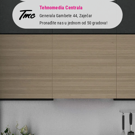
Tehnomedia Centrala
Ukupno u korpi:
0,00
Generala Gambete 44, Zaječar
Pronađite nas u jednom od 50 gradova!
Nastavi kupovinu
Završi kupovinu
Newsletter
Prijavite se na naš newsletter i primajte preko emaila specijalne i
ekskluzivne ponude.