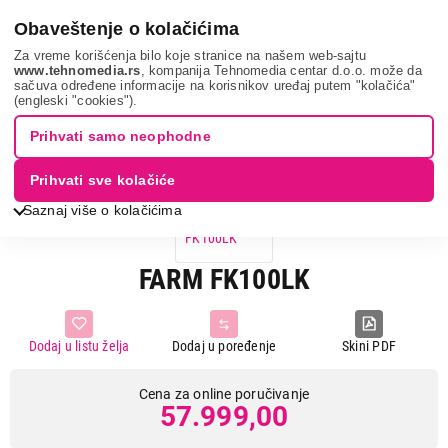
0
Obaveštenje o kolačićima
Za vreme korišćenja bilo koje stranice na našem web-sajtu
www.tehnomedia.rs
, kompanija Tehnomedia centar d.o.o. može da
sačuva određene informacije na korisnikov uređaj putem "kolačića"
Farm fk100lk...
(engleski "cookies").
Prihvati samo neophodne
Prihvati sve kolačiće
Saznaj više o kolačićima
FARM FK100LK
Dodaj u listu želja
Dodaj u poređenje
Skini PDF
Cena za online poručivanje
57.999,00