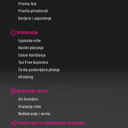
Pravna lica
Pravila privatnosti
Karijera i zaposlenje
Informacije
Isporuka robe
Načini plaćanja
Uslovi korišćenja
Tax Free kupovina
Česta postavljana pitanja
eKatalog
Korisnički servis
Svi brendovi
Vraćanje robe
Reklamacije i servis
Pratite nas na društvenim mrežama