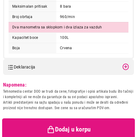
Maksimalan pritisak
8 bara
Broj obrtaja
960/min
Dva manometra sa sklopkom i dva izlaza za vazduh
Kapacitet boce
100L
Boja
Crvena
Deklaracija
Model:
FARM FK100LK
Napomena:
Naziv i vrsta robe:
ELEKTRICNI ALAT
Tehnomedia centar DOO se trudi da cene, fotografije i opisi artikala budu što tačniji
Uvoznik:
Wurth DOO
i kompletniji ali ne može da garantuje da su svi podaci apsolutno ispravni.
Artikli predstavljeni na sajtu spadaju u našu ponudu i može se desiti da određeni
Zemlja porekla:
Kina
proizvod nije trenutno dostupan. Sve cene su sa uračunatim PDV-om.
Prava potrošača:
Zagarantovana sva prava
kupaca po osnovu zakona o
zaštiti potrošača
Dodaj u korpu