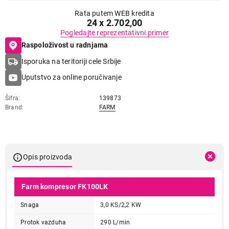
Rata putem WEB kredita
24 x 2.702,00
Pogledajte reprezentativni primer
Raspoloživost u radnjama
Isporuka na teritoriji cele Srbije
Uputstvo za online poručivanje
Šifra
139873
Brand
FARM
Opis proizvoda
Farm kompresor FK100LK
Snaga
3,0 KS/2,2 KW
Protok vazduha
290 L/min