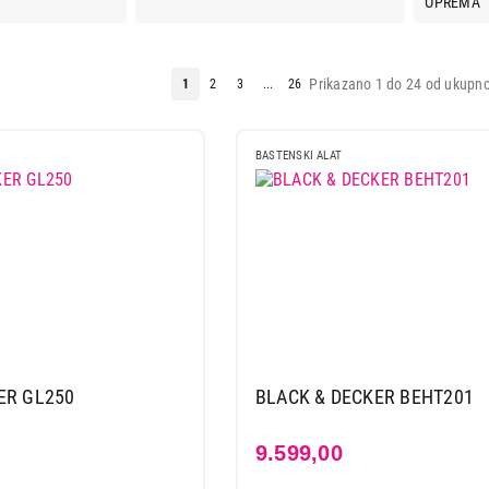
Prikazano 1 do 24 od ukupno
1
2
3
...
26
BASTENSKI ALAT
ER GL250
BLACK & DECKER BEHT201
9.599,00