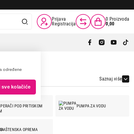
Prijava
0
Proizvoda
Registracija
0,00
va određene
Saznaj više
i sve kolačiće
PERAČI POD PRITISKOM
PUMPA ZA VODU
BAŠTENSKA OPREMA