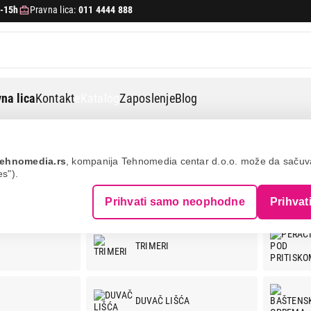
-15h
Pravna lica:
011 4444 888
na lica
Kontakt
eKatalog
Zaposlenje
Blog
ehnomedia.rs
, kompanija Tehnomedia centar d.o.o. može da saču
es").
ŠTA
Prihvati samo neophodne
Prihvat
TRIMERI
DUVAČ LIŠĆA