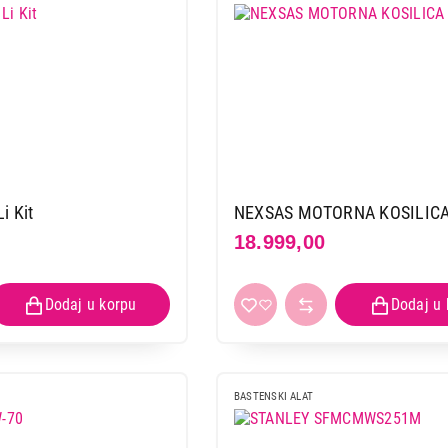
BLACK & DECKER GL250
Proizvod je dodat u korpu.
Ukupno u korpi:
0,00
Nastavi kupovinu
Završi
i Kit
NEXSAS MOTORNA KOSILICA
18.999,00
BASTENSKI ALAT