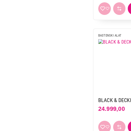
Mag
3
Nexsas
3
Stanley
3
Stiga
9
BASTENSKI ALAT
Villager
87
Yuka
5
BLACK & DECK
24.999,00