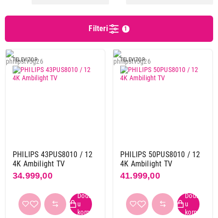
Operativni sistem
Filteri
1
Google tv
5
Titan os
19
TELEVIZOR
TELEVIZOR
Tizen
1
HDR podrška
da
25
VESA standard
200 x 100
14
300 x 300
5
PHILIPS 43PUS8010 / 12
PHILIPS 50PUS8010 / 12
4K Ambilight TV
4K Ambilight TV
400 x 200
1
34.999,00
41.999,00
400 x 300
5
DVB-T2
da
25