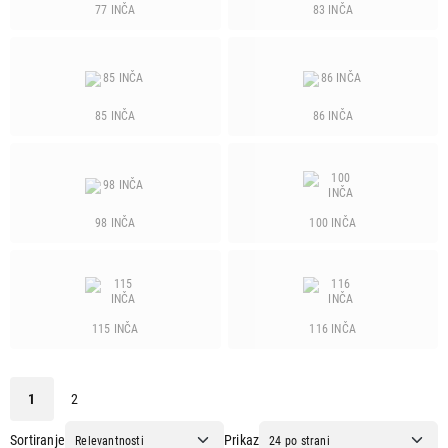
77 INČA
83 INČA
Dijagonala ekrana
43" [ 109 cm ]
5
50" [ 127 cm ]
4
85 INČA
86 INČA
55" [ 140 cm ]
8
65" [ 165 cm ]
7
75" [ 190 cm ]
1
98 INČA
100 INČA
Rezolucija ekrana
3840 x 2160 (4K)
25
Osvežavanje ekrana
115 INČA
116 INČA
144 Hz
1
60 Hz
24
1
2
Smart
Sortiranje
Prikaz
da
25