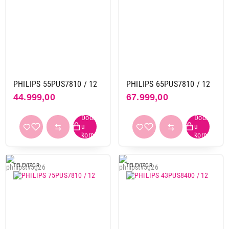
USB (kom)
2
25
Boja
crna
25
PHILIPS 55PUS7810 / 12
PHILIPS 65PUS7810 / 12
Energetski razred
D
1
44.999,00
67.999,00
E
15
F
5
G
4
Obriši filtere
TELEVIZOR
TELEVIZOR
Primeni filtere