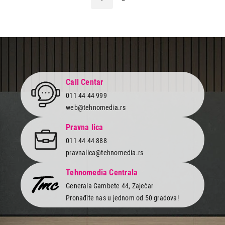
Call Centar
011 44 44 999
web@tehnomedia.rs
Pravna lica
011 44 44 888
pravnalica@tehnomedia.rs
Tehnomedia Centrala
Generala Gambete 44, Zaječar
Pronađite nas u jednom od 50 gradova!