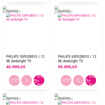
TELEVIZOR
TELEVIZOR
DVB-S2
da
21
ne
4
DVB-S
da
21
ne
4
PHILIPS 55PUS8010 / 12
PHILIPS 65PUS8010 / 12
4K Ambilight TV
4K Ambilight TV
DVB-C
46.999,00
59.999,00
da
25
HDMI (kom)
3
24
4
1
TELEVIZOR
TELEVIZOR