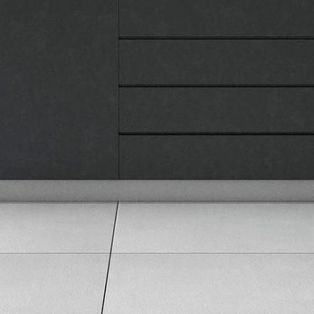
Pravna lica
Pravila privatnosti
Karijera i zaposlenje
Informacije
Isporuka robe
Načini plaćanja
Uslovi korišćenja
Tax Free kupovina
Česta postavljana pitanja
eKatalog
Korisnički servis
Svi brendovi
Vraćanje robe
Reklamacije i servis
Pratite nas na društvenim mrežama