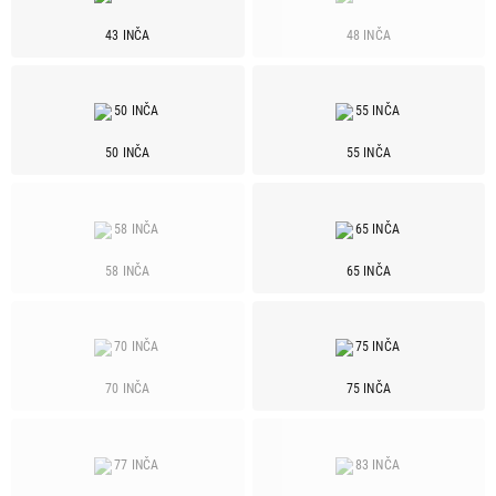
Haier
19
43 INČA
48 INČA
Hisense
43
LG
88
Philips
25
Samsung
62
50 INČA
55 INČA
Sony
42
Stella
1
TCL
31
Tesla
19
58 INČA
65 INČA
Vesa
3
Vivax
2
Vox
23
70 INČA
75 INČA
Tehnologija ekrana
LED
16
OLED
1
QLED
8