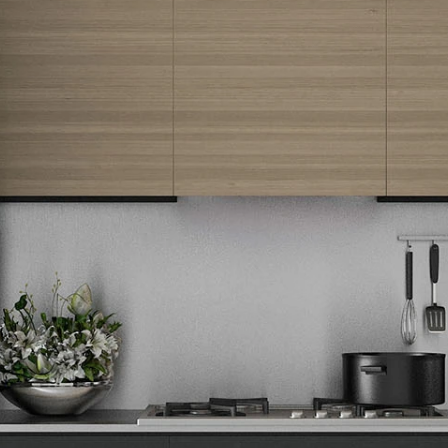
Newsletter
Prijavite se na naš newsletter i primajte preko emaila specijalne i
ekskluzivne ponude.
Tehnomedia
O nama
Naše prodavnice
Kontakt