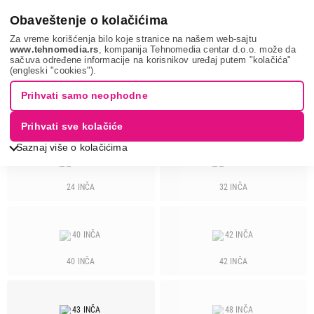
0
Obaveštenje o kolačićima
Za vreme korišćenja bilo koje stranice na našem web-sajtu
www.tehnomedia.rs
, kompanija Tehnomedia centar d.o.o. može da
sačuva određene informacije na korisnikov uređaj putem "kolačića"
Tv, audio, video i foto
Televizori
PHILIPS
(engleski "cookies").
Prihvati samo neophodne
TELEVIZORI - PHILIPS
Prihvati sve kolačiće
Saznaj više o kolačićima
24 INČA
32 INČA
Cena
Cena od
Cena do
40 INČA
42 INČA
Brend
Fox
16