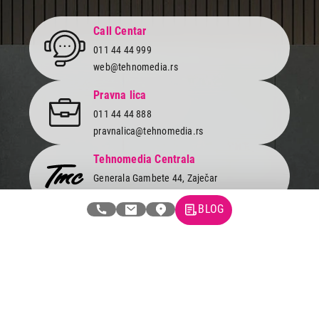
Call Centar
011 44 44 999
web@tehnomedia.rs
Pravna lica
011 44 44 888
pravnalica@tehnomedia.rs
Tehnomedia Centrala
Generala Gambete 44, Zaječar
Pronađite nas u jednom od 50 gradova!
BLOG
Newsletter
Prijavite se na naš newsletter i primajte preko emaila specijalne i
ekskluzivne ponude.