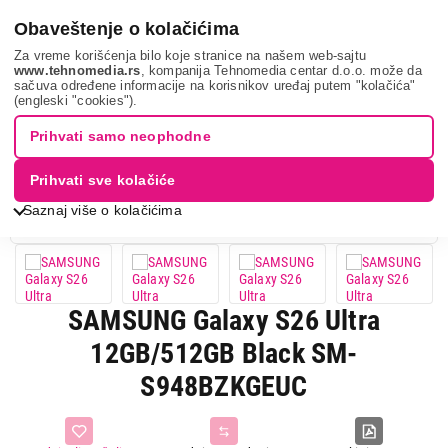
0
Obaveštenje o kolačićima
Za vreme korišćenja bilo koje stranice na našem web-sajtu
www.tehnomedia.rs
, kompanija Tehnomedia centar d.o.o. može da
sačuva određene informacije na korisnikov uređaj putem "kolačića"
Mobilni telefoni i tableti
Mobilni telefoni
Smart mobilni
(engleski "cookies").
telefoni
Samsung galaxy ...
Prihvati samo neophodne
11%
UŠTEDA.
Prihvati sve kolačiće
POGLEDAJTE RECENZIJU
Saznaj više o kolačićima
SAMSUNG Galaxy S26 Ultra
12GB/512GB Black SM-
S948BZKGEUC