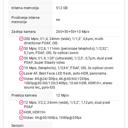
Ukupno u korpi:
0,00
Interna memorija
512 GB
Proširenje interne
ne
memorije
Nastavi kupovinu
Zadnja kamera
200+50+50+10 Mpix
200 Mpix, f/1,4, 24mm (wide), 1/1,3", 0,6µm, multi-
directional PDAF, OIS
Završi kupovinu
50 Mpix, f/2,8, 111mm (periscope telephoto), 1/2,52",
0,7µm, PDAF, OIS, 5x optical zoom
50 Mpix, f/1,9, 120° (ultrawide), 1/2,5", 0,7µm, dual pixel
PDAF, Super Steady video
10 Mpix, (telephoto), 1/3,94", PDAF, OIS, 3x optical zoom
Laser AF, Best Face, LED flash, auto-HDR, panorama
Video: 8K@24/30fps, 4K@30/60/120fps,
1080p@30/60/120/240fps, 10-bit HDR, HDR10+, stereo
sound rec,, gyro-EIS
Prednja kamera
12 Mpix
12 Mpix, f/2,2, 26mm (wide), 1/3,2", 1,12µm, dual pixel
PDAF
HDR, HDR10+
Video: 4K@30/60fps, 1080p@30fps
Senzori