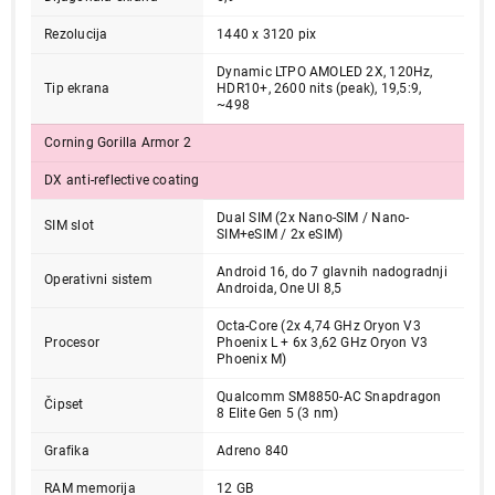
Rezolucija
1440 x 3120 pix
Dynamic LTPO AMOLED 2X, 120Hz,
Tip ekrana
HDR10+, 2600 nits (peak), 19,5:9,
~498
Corning Gorilla Armor 2
DX anti-reflective coating
Dual SIM (2x Nano-SIM / Nano-
SIM slot
SIM+eSIM / 2x eSIM)
Android 16, do 7 glavnih nadogradnji
Operativni sistem
Androida, One UI 8,5
Octa-Core (2x 4,74 GHz Oryon V3
Procesor
Phoenix L + 6x 3,62 GHz Oryon V3
Phoenix M)
174.999,00
MOBILNI TELEFONI
Qualcomm SM8850-AC Snapdragon
SAMSUNG Galaxy S26 Ultra 12GB/512GB
Čipset
8 Elite Gen 5 (3 nm)
Black SM-S948BZKGEUC
Grafika
Adreno 840
Proizvod je dodat u korpu.
RAM memorija
12 GB