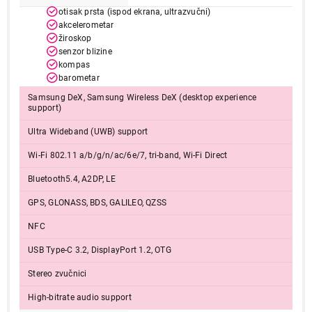
otisak prsta (ispod ekrana, ultrazvučni)
akcelerometar
žiroskop
senzor blizine
kompas
barometar
Samsung DeX, Samsung Wireless DeX (desktop experience
support)
Ultra Wideband (UWB) support
Wi-Fi 802.11 a/b/g/n/ac/6e/7, tri-band, Wi-Fi Direct
Bluetooth5.4, A2DP, LE
GPS, GLONASS, BDS, GALILEO, QZSS
NFC
USB Type-C 3.2, DisplayPort 1.2, OTG
Stereo zvučnici
High-bitrate audio support