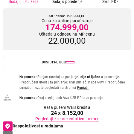
Dodaj u listu želja
Dodaj u poređenje
Skini PDF
MP cena: 196.999,00
Cena za online poručivanje
174.999,00
Ušteda u odnosu na MP cenu
22.000,00
DOSTUPNE BOJE
Napomena:
Punjač (uređaj za punjenje)
nije uključen
u pakovanje.
Preporučeni uređaj za punjenje: USB punjač snage 60W. Preporučene
punjače možete pogledati na stranici
Punjači
.
10 -
Napomena:
Ovaj uređaj podržava USB PD brzo punjenje.
60W
USB PD
Rata putem WEB kredita
24 x 8.152,00
Pogledajte reprezentativni primer
Raspoloživost u radnjama