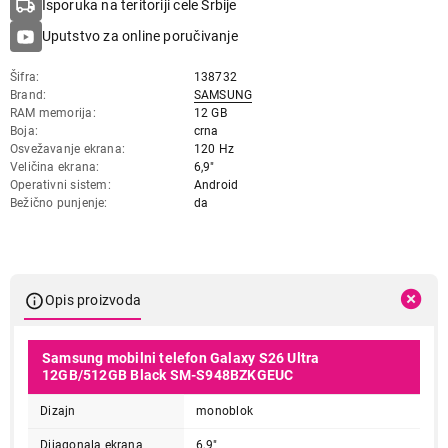
Isporuka na teritoriji cele Srbije
Uputstvo za online poručivanje
Šifra
138732
Brand
SAMSUNG
RAM memorija
12 GB
Boja
crna
Osvežavanje ekrana
120 Hz
Veličina ekrana
6,9"
Operativni sistem
Android
Bežično punjenje
da
Opis proizvoda
Samsung mobilni telefon Galaxy S26 Ultra
12GB/512GB Black SM-S948BZKGEUC
Dizajn
monoblok
Dijagonala ekrana
6,9"