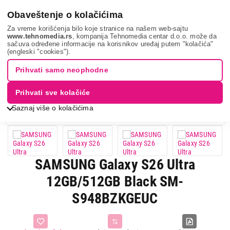
0
Obaveštenje o kolačićima
Za vreme korišćenja bilo koje stranice na našem web-sajtu
www.tehnomedia.rs
, kompanija Tehnomedia centar d.o.o. može da
sačuva određene informacije na korisnikov uređaj putem "kolačića"
Mobilni telefoni i tableti
Mobilni telefoni
Smart mobilni
(engleski "cookies").
telefoni
Samsung galaxy ...
Prihvati samo neophodne
11%
UŠTEDA.
Prihvati sve kolačiće
POGLEDAJTE RECENZIJU
Saznaj više o kolačićima
SAMSUNG Galaxy S26 Ultra
12GB/512GB Black SM-
S948BZKGEUC