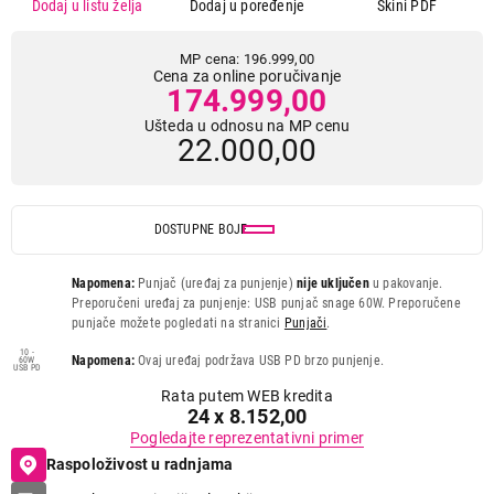
Dodaj u listu želja
Dodaj u poređenje
Skini PDF
MP cena: 196.999,00
Cena za online poručivanje
174.999,00
Ušteda u odnosu na MP cenu
22.000,00
DOSTUPNE BOJE
Napomena:
Punjač (uređaj za punjenje)
nije uključen
u pakovanje.
Preporučeni uređaj za punjenje: USB punjač snage 60W. Preporučene
punjače možete pogledati na stranici
Punjači
.
10 -
Napomena:
Ovaj uređaj podržava USB PD brzo punjenje.
60W
USB PD
Rata putem WEB kredita
24 x 8.152,00
Pogledajte reprezentativni primer
Raspoloživost u radnjama