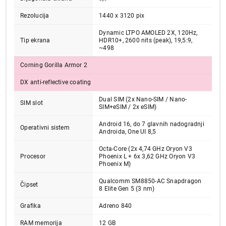
Rezolucija
1440 x 3120 pix
Dynamic LTPO AMOLED 2X, 120Hz,
Tip ekrana
HDR10+, 2600 nits (peak), 19,5:9,
~498
Corning Gorilla Armor 2
DX anti-reflective coating
Dual SIM (2x Nano-SIM / Nano-
SIM slot
SIM+eSIM / 2x eSIM)
Android 16, do 7 glavnih nadogradnji
Operativni sistem
Androida, One UI 8,5
Octa-Core (2x 4,74 GHz Oryon V3
Procesor
Phoenix L + 6x 3,62 GHz Oryon V3
Phoenix M)
174.999,00
MOBILNI TELEFONI
Qualcomm SM8850-AC Snapdragon
SAMSUNG Galaxy S26 Ultra 12GB/512GB
Čipset
8 Elite Gen 5 (3 nm)
Black SM-S948BZKGEUC
Grafika
Adreno 840
Proizvod je dodat u korpu.
RAM memorija
12 GB