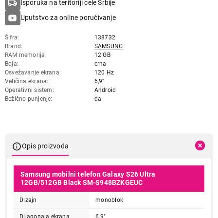
Isporuka na teritoriji cele Srbije
Uputstvo za online poručivanje
Šifra
138732
Brand
SAMSUNG
RAM memorija
12 GB
Boja
crna
Osvežavanje ekrana
120 Hz
Veličina ekrana
6,9"
Operativni sistem
Android
Bežično punjenje
da
Opis proizvoda
Samsung mobilni telefon Galaxy S26 Ultra
12GB/512GB Black SM-S948BZKGEUC
Dizajn
monoblok
Dijagonala ekrana
6,9"