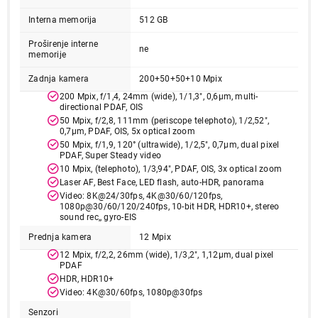
Ukupno u korpi:
0,00
Interna memorija
512 GB
Proširenje interne
ne
memorije
Nastavi kupovinu
Zadnja kamera
200+50+50+10 Mpix
200 Mpix, f/1,4, 24mm (wide), 1/1,3", 0,6µm, multi-
directional PDAF, OIS
Završi kupovinu
50 Mpix, f/2,8, 111mm (periscope telephoto), 1/2,52",
0,7µm, PDAF, OIS, 5x optical zoom
50 Mpix, f/1,9, 120° (ultrawide), 1/2,5", 0,7µm, dual pixel
PDAF, Super Steady video
10 Mpix, (telephoto), 1/3,94", PDAF, OIS, 3x optical zoom
Laser AF, Best Face, LED flash, auto-HDR, panorama
Video: 8K@24/30fps, 4K@30/60/120fps,
1080p@30/60/120/240fps, 10-bit HDR, HDR10+, stereo
sound rec,, gyro-EIS
Prednja kamera
12 Mpix
12 Mpix, f/2,2, 26mm (wide), 1/3,2", 1,12µm, dual pixel
PDAF
HDR, HDR10+
Video: 4K@30/60fps, 1080p@30fps
Senzori