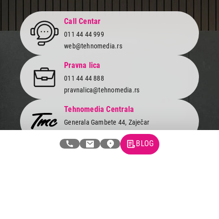
Call Centar
011 44 44 999
web@tehnomedia.rs
Pravna lica
011 44 44 888
pravnalica@tehnomedia.rs
Tehnomedia Centrala
Generala Gambete 44, Zaječar
Pronađite nas u jednom od 50 gradova!
BLOG
Newsletter
Prijavite se na naš newsletter i primajte preko emaila specijalne i
ekskluzivne ponude.