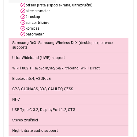
otisak prsta (ispod ekrana, ultrazvučni)
akcelerometar
žiroskop
senzor blizine
kompas
barometar
Samsung DeX, Samsung Wireless DeX (desktop experience
support)
Ultra Wideband (UWB) support
Wi-Fi 802.11 a/b/g/n/ac/6e/7, tri-band, Wi-Fi Direct
Bluetooth5.4, A2DP, LE
GPS, GLONASS, BDS, GALILEO, QZSS
NFC
USB Type-C 3.2, DisplayPort 1.2, OTG
Stereo zvučnici
High-bitrate audio support