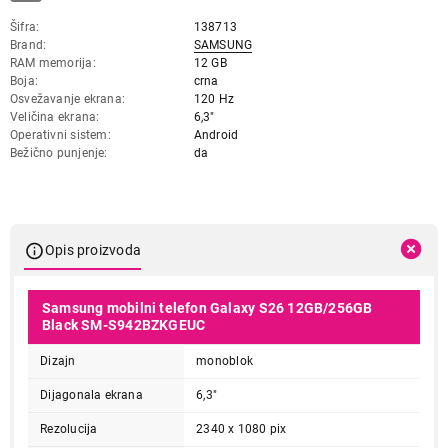
Šifra
138713
Brand
SAMSUNG
RAM memorija
12 GB
Boja
crna
Osvežavanje ekrana
120 Hz
Veličina ekrana
6,3"
Operativni sistem
Android
Bežično punjenje
da
Opis proizvoda
Samsung mobilni telefon Galaxy S26 12GB/256GB
Black SM-S942BZKGEUC
Dizajn
monoblok
Dijagonala ekrana
6,3"
Rezolucija
2340 x 1080 pix