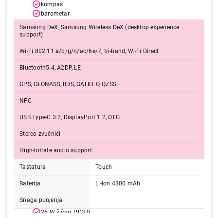
kompas
barometar
Samsung DeX, Samsung Wireless DeX (desktop experience
support)
Wi-Fi 802.11 a/b/g/n/ac/6e/7, tri-band, Wi-Fi Direct
Bluetooth5.4, A2DP, LE
GPS, GLONASS, BDS, GALILEO, QZSS
NFC
USB Type-C 3.2, DisplayPort 1.2, OTG
Stereo zvučnici
High-bitrate audio support
Tastatura
Touch
Baterija
Li-Ion 4300 mAh
Snaga punjenja
25 W žično, PD3.0