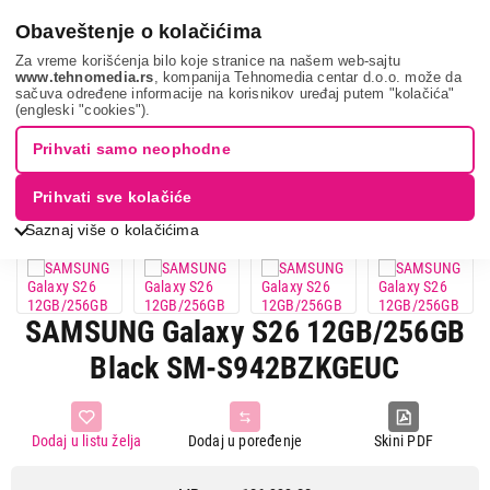
0
Obaveštenje o kolačićima
Za vreme korišćenja bilo koje stranice na našem web-sajtu
www.tehnomedia.rs
, kompanija Tehnomedia centar d.o.o. može da
sačuva određene informacije na korisnikov uređaj putem "kolačića"
Mobilni telefoni i tableti
Mobilni telefoni
Smart mobilni
(engleski "cookies").
telefoni
Samsung galaxy ...
Prihvati samo neophodne
11%
UŠTEDA.
Prihvati sve kolačiće
Saznaj više o kolačićima
SAMSUNG Galaxy S26 12GB/256GB
Black SM-S942BZKGEUC
Dodaj u listu želja
Dodaj u poređenje
Skini PDF