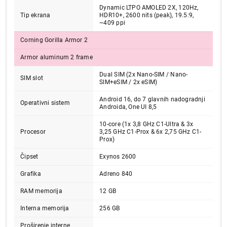
Dynamic LTPO AMOLED 2X, 120Hz,
Tip ekrana
HDR10+, 2600 nits (peak), 19.5:9,
~409 ppi
Corning Gorilla Armor 2
Armor aluminum 2 frame
Dual SIM (2x Nano-SIM / Nano-
SIM slot
SIM+eSIM / 2x eSIM)
Android 16, do 7 glavnih nadogradnji
Operativni sistem
Androida, One UI 8,5
10-core (1x 3,8 GHz C1-Ultra & 3x
Procesor
3,25 GHz C1-Prox & 6x 2,75 GHz C1-
Prox)
94.999,00
Čipset
Exynos 2600
MOBILNI TELEFONI
SAMSUNG Galaxy S26 12GB/256GB Black
Grafika
Adreno 840
SM-S942BZKGEUC
RAM memorija
12 GB
Proizvod je dodat u korpu.
Interna memorija
256 GB
Proširenje interne