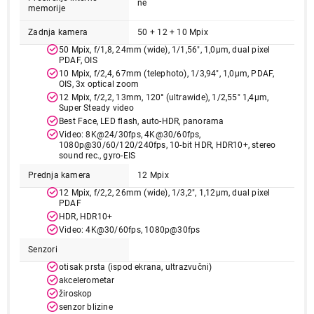
Ukupno u korpi:
0,00
ne
memorije
Zadnja kamera
50 + 12 + 10 Mpix
Nastavi kupovinu
50 Mpix, f/1,8, 24mm (wide), 1/1,56", 1,0µm, dual pixel
PDAF, OIS
10 Mpix, f/2,4, 67mm (telephoto), 1/3,94", 1,0µm, PDAF,
OIS, 3x optical zoom
Završi kupovinu
12 Mpix, f/2,2, 13mm, 120° (ultrawide), 1/2,55" 1,4µm,
Super Steady video
Best Face, LED flash, auto-HDR, panorama
Video: 8K@24/30fps, 4K@30/60fps,
1080p@30/60/120/240fps, 10-bit HDR, HDR10+, stereo
sound rec., gyro-EIS
Prednja kamera
12 Mpix
12 Mpix, f/2,2, 26mm (wide), 1/3,2", 1,12µm, dual pixel
PDAF
HDR, HDR10+
Video: 4K@30/60fps, 1080p@30fps
Senzori
otisak prsta (ispod ekrana, ultrazvučni)
akcelerometar
žiroskop
senzor blizine