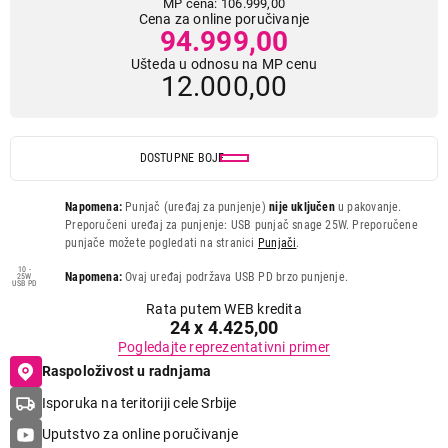
MP cena: 106.999,00
Cena za online poručivanje
94.999,00
Ušteda u odnosu na MP cenu
12.000,00
DOSTUPNE BOJE
Napomena:
Punjač (uređaj za punjenje)
nije uključen
u pakovanje.
Preporučeni uređaj za punjenje: USB punjač snage 25W. Preporučene
punjače možete pogledati na stranici
Punjači
.
10 -
Napomena:
Ovaj uređaj podržava USB PD brzo punjenje.
25W
USB PD
Rata putem WEB kredita
24 x 4.425,00
Pogledajte reprezentativni primer
Raspoloživost u radnjama
Isporuka na teritoriji cele Srbije
Uputstvo za online poručivanje