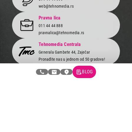
web@tehnomedia.rs
Pravna lica
011 44 44 888
pravnalica@tehnomedia.rs
Tehnomedia Centrala
Generala Gambete 44, Zaječar
Pronađite nas u jednom od 50 gradova!
BLOG
Newsletter
Prijavite se na naš newsletter i primajte preko emaila specijalne i
ekskluzivne ponude.