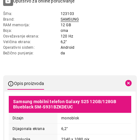
Uputstvo za online poručivanje
Šifra
123103
Brand
SAMSUNG
RAM memorija
12 GB
Boja
crna
Osvežavanje ekrana
120 Hz
Veličina ekrana
6,2"
Operativni sistem
Android
Bežično punjenje
da
Opis proizvoda
Samsung mobilni telefon Galaxy S25 12GB/128GB
Blueblack SM-S931BZKDEUC
Dizajn
monoblok
Dijagonala ekrana
6,2"
Rezolucija
2340 x 1080 pix