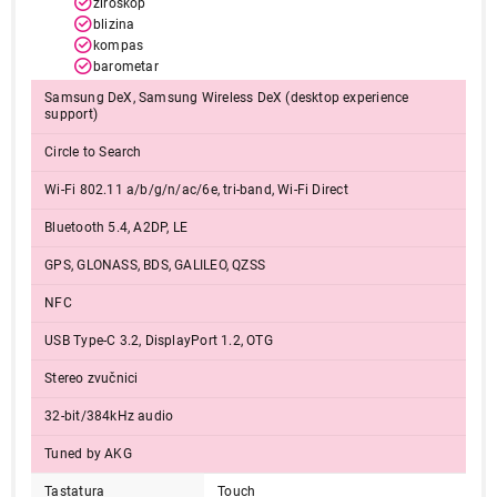
žiroskop
blizina
kompas
barometar
Samsung DeX, Samsung Wireless DeX (desktop experience
support)
Circle to Search
Wi-Fi 802.11 a/b/g/n/ac/6e, tri-band, Wi-Fi Direct
Bluetooth 5.4, A2DP, LE
GPS, GLONASS, BDS, GALILEO, QZSS
NFC
USB Type-C 3.2, DisplayPort 1.2, OTG
Stereo zvučnici
32-bit/384kHz audio
Tuned by AKG
Tastatura
Touch