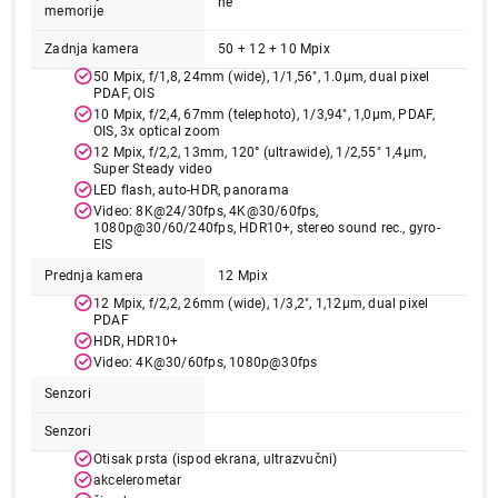
ne
Ukupno u korpi:
0,00
memorije
Zadnja kamera
50 + 12 + 10 Mpix
Nastavi kupovinu
50 Mpix, f/1,8, 24mm (wide), 1/1,56", 1.0µm, dual pixel
PDAF, OIS
10 Mpix, f/2,4, 67mm (telephoto), 1/3,94", 1,0µm, PDAF,
OIS, 3x optical zoom
12 Mpix, f/2,2, 13mm, 120° (ultrawide), 1/2,55" 1,4µm,
Završi kupovinu
Super Steady video
LED flash, auto-HDR, panorama
Video: 8K@24/30fps, 4K@30/60fps,
1080p@30/60/240fps, HDR10+, stereo sound rec., gyro-
EIS
Prednja kamera
12 Mpix
12 Mpix, f/2,2, 26mm (wide), 1/3,2", 1,12µm, dual pixel
PDAF
HDR, HDR10+
Video: 4K@30/60fps, 1080p@30fps
Senzori
Senzori
Otisak prsta (ispod ekrana, ultrazvučni)
akcelerometar