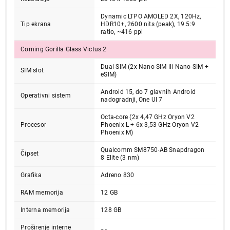
Dynamic LTPO AMOLED 2X, 120Hz,
Tip ekrana
HDR10+, 2600 nits (peak), 19.5:9
ratio, ~416 ppi
Corning Gorilla Glass Victus 2
Dual SIM (2x Nano-SIM ili Nano-SIM +
SIM slot
eSIM)
Android 15, do 7 glavnih Android
Operativni sistem
nadogradnji, One UI 7
Octa-core (2x 4,47 GHz Oryon V2
Procesor
Phoenix L + 6x 3,53 GHz Oryon V2
Phoenix M)
Qualcomm SM8750-AB Snapdragon
Čipset
8 Elite (3 nm)
69.999,00
MOBILNI TELEFONI
Grafika
Adreno 830
SAMSUNG Galaxy S25 12GB/128GB
Blueblack SM-S931BZKDEUC
RAM memorija
12 GB
Proizvod je dodat u korpu.
Interna memorija
128 GB
Proširenje interne