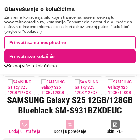
0
Obaveštenje o kolačićima
Za vreme korišćenja bilo koje stranice na našem web-sajtu
www.tehnomedia.rs
, kompanija Tehnomedia centar d.o.o. može da
sačuva određene informacije na korisnikov uređaj putem "kolačića"
Mobilni telefoni i tableti
Mobilni telefoni
Smart mobilni
(engleski "cookies").
telefoni
Samsung galaxy ...
Prihvati samo neophodne
41%
UŠTEDA.
Prihvati sve kolačiće
Saznaj više o kolačićima
SAMSUNG Galaxy S25 12GB/128GB
Blueblack SM-S931BZKDEUC
Dodaj u listu želja
Dodaj u poređenje
Skini PDF