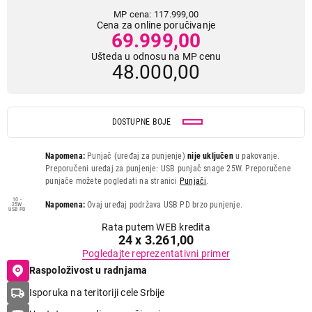
MP cena: 117.999,00
Cena za online poručivanje
69.999,00
Ušteda u odnosu na MP cenu
48.000,00
DOSTUPNE BOJE
Napomena:
Punjač (uređaj za punjenje)
nije uključen
u pakovanje.
Preporučeni uređaj za punjenje: USB punjač snage 25W. Preporučene
punjače možete pogledati na stranici
Punjači
.
10 -
Napomena:
Ovaj uređaj podržava USB PD brzo punjenje.
25W
USB PD
Rata putem WEB kredita
24 x 3.261,00
Pogledajte reprezentativni primer
Raspoloživost u radnjama
Isporuka na teritoriji cele Srbije