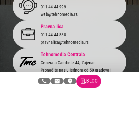
011 44 44 999
web@tehnomedia.rs
Pravna lica
011 44 44 888
pravnalica@tehnomedia.rs
Tehnomedia Centrala
Generala Gambete 44, Zaječar
Pronađite nas u jednom od 50 gradova!
BLOG
Newsletter
Prijavite se na naš newsletter i primajte preko emaila specijalne i
ekskluzivne ponude.