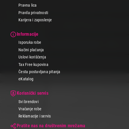
na kućnu adresu.
Pravna lica
Pravila privatnosti
Karijera i zaposlenje
Informacije
Isporuka robe
Načini plaćanja
Uslovi korišćenja
Tax Free kupovina
Česta postavljana pitanja
eKatalog
Korisnički servis
Svi brendovi
Vraćanje robe
Reklamacije i servis
Pratite nas na društvenim mrežama