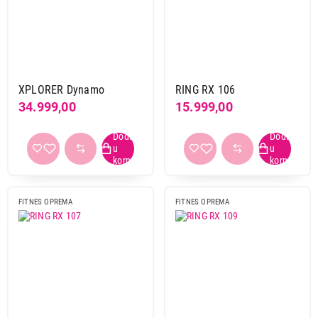
Dodatna oprema
Klupa
Oprema za boks
Brend
XPLORER Dynamo
RING RX 106
Ring
231
34.999,00
15.999,00
Xplorer
1
Primeni filtere
FITNES OPREMA
FITNES OPREMA