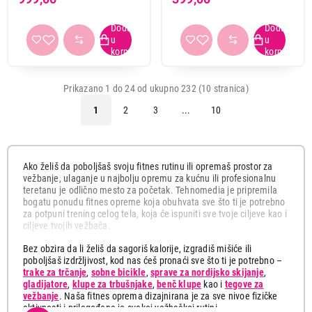
Prikazano 1 do 24 od ukupno 232 (10 stranica)
1
2
3
...
10
Ako želiš da poboljšaš svoju fitnes rutinu ili opremaš prostor za
vežbanje, ulaganje u najbolju opremu za kućnu ili profesionalnu
teretanu je odlično mesto za početak. Tehnomedia je pripremila
bogatu ponudu fitnes opreme koja obuhvata sve što ti je potrebno
za potpuni trening celog tela, koja će ispuniti sve tvoje ciljeve kao i
ciljeve tvojih vežbača.
Bez obzira da li želiš da sagoriš kalorije, izgradiš mišiće ili
poboljšaš izdržljivost, kod nas ćeš pronaći sve što ti je potrebno –
trake za trčanje
,
sobne bicikle
,
sprave za nordijsko skijanje
,
gladijatore
,
klupe za trbušnjake
,
benč klupe
kao i
tegove za
vežbanje
. Naša fitnes oprema dizajnirana je za sve nivoe fizičke
aktivnosti i prilagođena je svakoj vežbačkoj rutini.