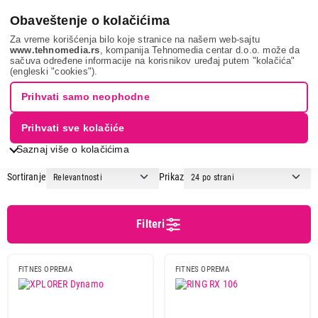
0
Obaveštenje o kolačićima
Za vreme korišćenja bilo koje stranice na našem web-sajtu
www.tehnomedia.rs
, kompanija Tehnomedia centar d.o.o. može da
sačuva određene informacije na korisnikov uređaj putem "kolačića"
Sport i putovanje
Trening i rekreacija
Fitnes oprema
(engleski "cookies").
FITNES OPREMA
Prihvati samo neophodne
Prihvati sve kolačiće
1
2
3
...
10
Saznaj više o kolačićima
Sortiranje
Prikaz
Cena
Cena od
Cena do
Filteri
FITNES OPREMA
FITNES OPREMA
Podgrupa
Bučice, šipke i tegovi