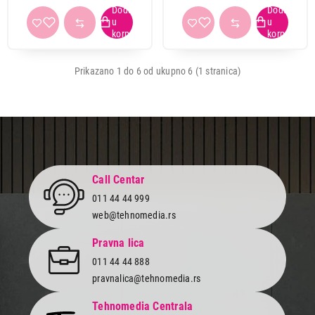
Prikazano 1 do 6 od ukupno 6 (1 stranica)
3.299,00
TOSTERI
CECOTEC RocknGrill 700
Proizvod je dodat u korpu.
Cena
Ukupno u korpi:
0,00
Call Centar
Cena od
Cena do
011 44 44 999
web@tehnomedia.rs
Nastavi kupovinu
Pravna lica
011 44 44 888
Sve grupe koje sadrze
cecotec
(157)
Završi kupovinu
pravnalica@tehnomedia.rs
Usisivači (22)
Fenovi (12)
Tehnomedia Centrala
Aparati za vodu (8)