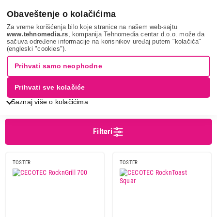
0
Obaveštenje o kolačićima
Za vreme korišćenja bilo koje stranice na našem web-sajtu
www.tehnomedia.rs
, kompanija Tehnomedia centar d.o.o. može da
sačuva određene informacije na korisnikov uređaj putem "kolačića"
Pretraga
cecotec
(engleski "cookies").
PRETRAGA: CECOTEC
Prihvati samo neophodne
Prihvati sve kolačiće
Sortiranje
Prikaz
Saznaj više o kolačićima
Filteri
TOSTER
TOSTER