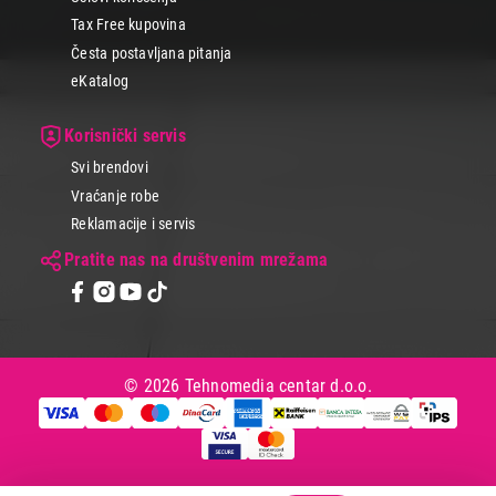
Tax Free kupovina
Primeni filtere
Česta postavljana pitanja
eKatalog
Korisnički servis
Svi brendovi
Vraćanje robe
Reklamacije i servis
Pratite nas na društvenim mrežama
© 2026 Tehnomedia centar d.o.o.