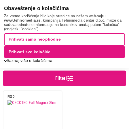
0
Obaveštenje o kolačićima
Za vreme korišćenja bilo koje stranice na našem web-sajtu
www.tehnomedia.rs
, kompanija Tehnomedia centar d.o.o. može da
sačuva određene informacije na korisnikov uređaj putem "kolačića"
Pretraga
cecotec
(engleski "cookies").
PRETRAGA: CECOTEC
Prihvati samo neophodne
Prihvati sve kolačiće
Sortiranje
Prikaz
Saznaj više o kolačićima
Filteri
RESO