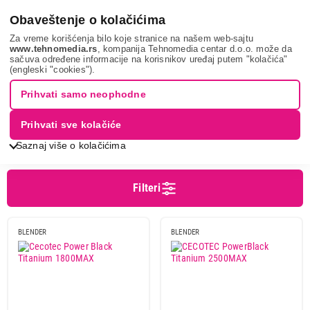
0
Obaveštenje o kolačićima
Za vreme korišćenja bilo koje stranice na našem web-sajtu
www.tehnomedia.rs
, kompanija Tehnomedia centar d.o.o. može da
sačuva određene informacije na korisnikov uređaj putem "kolačića"
Pretraga
cecotec
(engleski "cookies").
PRETRAGA: CECOTEC
Prihvati samo neophodne
Prihvati sve kolačiće
Sortiranje
Prikaz
Saznaj više o kolačićima
Filteri
BLENDER
BLENDER