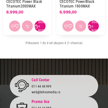
CECOTEC Power Black
CECOTEC PowerBlack
Titanium2000MAX
Titanium 1800MAX
8.999,00
6.999,00
Prikazano 1 do 4 od ukupno 4 (1 stranica)
Cena
Call Centar
Cena od
Cena do
011 44 44 999
web@tehnomedia.rs
6.699,00
BLENDERI
Pravna lica
Cecotec Power Black Titanium 1800MAX