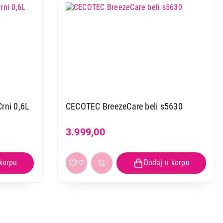
CECOTEC BigDry 2000 Ligth Crni 0,6L
CECOTEC BreezeCare beli s5630
3.999,00