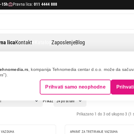
-15h
Pravna lica:
011 4444 888
na lica
Kontakt
eKatalog
Zaposlenje
Blog
ehnomedia.rs
, kompanija Tehnomedia centar d.o.o. može da saču
es").
: CECOTEC
Prihvati samo neophodne
Prihvat
Prikaz
Prikazano 1 do 3 od ukupno 3 (1 s
E VAZDUHA
APARAT ZA TRETIRANJE VAZDUHA