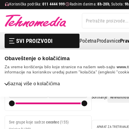
Korisnička podrška:
011 4444 999
Radnim danima:
8h-20h
, Subota:
9h
SVI PROIZVODI
Početna
Prodavnice
Prav
Obaveštenje o kolačićima
Pretraga
cecotec
Za vreme korišćenja bilo koje stranice na našem web-sajtu
www.t
informacije na korisnikov uređaj putem "kolačića" (engleski "cooki
PRETRAGA
Cena
Bela tehnika
Saznaj više o kolačićima
Cena od
Cena do
TV, audio, video i foto
Sortiranje
IT & Gaming
Mobilni telefoni i tableti
Sve grupe koje sadrze
cecotec
(155)
Mali kućni aparati
APARAT ZA TRETIRANJ