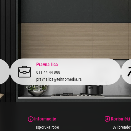
Pravna lica
011 44 44 888
pravnalica@tehnomedia.rs
Informacije
Korisnički
Isporuka robe
Svi brendo