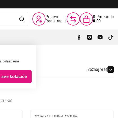
Prijava
0
Proizvoda
Registracija
0,00
va određene
Saznaj više
i sve kolačiće
tranica)
APARAT ZA TRETIRANJE VAZDUHA