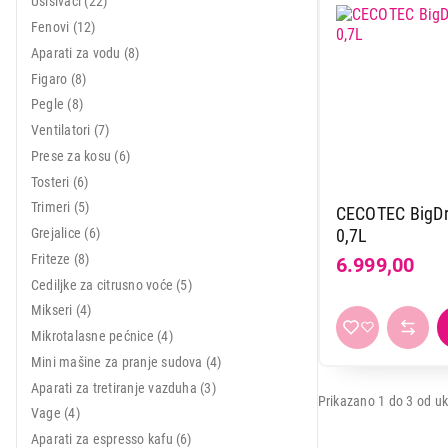
Usisivači (22)
Mali kuhinjski aparati
Fenovi (12)
Aparati za vodu (8)
Grejanje i hlađenje
Figaro (8)
Nega tela, lepota i zdravlje
Pegle (8)
Ventilatori (7)
Sport i putovanje
Prese za kosu (6)
Sve za kuću i baštu
Tosteri (6)
Trimeri (5)
CECOTEC BigDry
Vesa
Grejalice (6)
0,7L
Friteze (8)
6.999,00
Cediljke za citrusno voće (5)
Mikseri (4)
Mikrotalasne pećnice (4)
Mini mašine za pranje sudova (4)
Aparati za tretiranje vazduha (3)
Prikazano 1 do 3 od uk
Vage (4)
Aparati za espresso kafu (6)