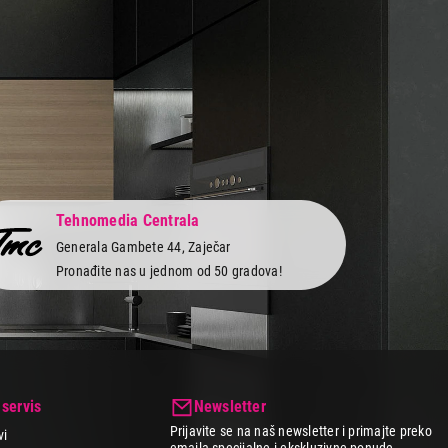
Tehnomedia Centrala
Generala Gambete 44, Zaječar
Pronađite nas u jednom od 50 gradova!
 servis
Newsletter
Prijavite se na naš newsletter i primajte preko
vi
emaila specijalne i ekskluzivne ponude.