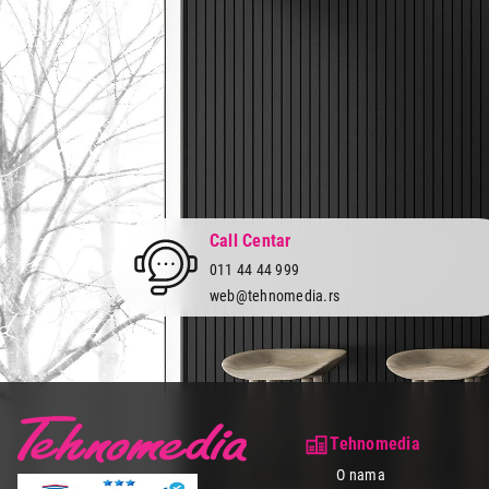
Call Centar
011 44 44 999
web@tehnomedia.rs
Tehnomedia
O nama