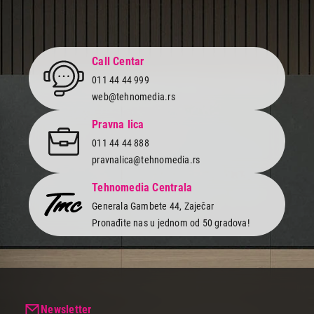
Cena
Call Centar
Cena od
Cena do
011 44 44 999
web@tehnomedia.rs
Pravna lica
011 44 44 888
Sve grupe koje sadrze
Galaxy Z Flip5
(227)
pravnalica@tehnomedia.rs
Mobilni telefoni (106)
Oprema za mobilne telefone (24)
Tehnomedia Centrala
Smart watch (26)
Generala Gambete 44, Zaječar
Tableti (26)
Pronađite nas u jednom od 50 gradova!
Slušalice (13)
Oprema za smart watch (15)
Zvučnici (6)
Laptopovi (5)
Dronovi (2)
Blenderi (1)
Newsletter