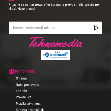
Oprema za laptop (1)
Prijavite se na naš newsletter i primajte preko emaila specijalne i
Ugradne mašine za pranje sudova (1)
ekskluzivne ponude.
Bokali za filtriranje vode (1)
Primeni filtere
Tehnomedia
O nama
Naše prodavnice
Kontakt
Pravna lica
Pravila privatnosti
Karijera i zaposlenje