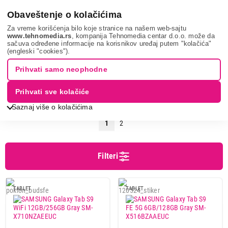
0
Obaveštenje o kolačićima
Za vreme korišćenja bilo koje stranice na našem web-sajtu
www.tehnomedia.rs
, kompanija Tehnomedia centar d.o.o. može da
sačuva određene informacije na korisnikov uređaj putem "kolačića"
Pretraga
Galaxy Z Flip5
(engleski "cookies").
PRETRAGA: GALAXY Z FLIP5
Prihvati samo neophodne
Prihvati sve kolačiće
Sortiranje
Prikaz
Saznaj više o kolačićima
1
2
Filteri
TABLET
TABLET