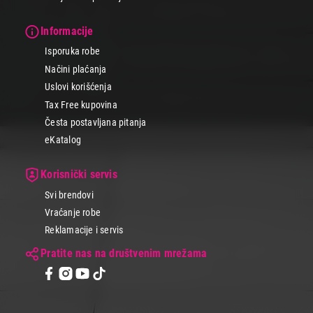
Informacije
Isporuka robe
Načini plaćanja
Uslovi korišćenja
Tax Free kupovina
Česta postavljana pitanja
eKatalog
Korisnički servis
Svi brendovi
Vraćanje robe
Reklamacije i servis
Pratite nas na društvenim mrežama