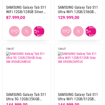
SAMSUNG Galaxy Tab S11
SAMSUNG Galaxy Tab S11
79.999,00
WiFi 12GB/128GB Silver
Ultra WiFi 12GB/256GB
TABLETI
SAMSUNG Galaxy Tab S9 WiFi
SM-X730NZSREUC
Gray SM-X930NZAREUC
87.999,00
129.999,00
12GB/256GB Gray SM-X710NZAEEUC
Proizvod je dodat u korpu.
Ukupno u korpi:
0,00
TABLET
TABLET
Nastavi kupovinu
Završi kupovinu
SAMSUNG Galaxy Tab S11
SAMSUNG Galaxy Tab S11
Ultra 5G 12GB/256GB
Ultra WiFi 12GB/512GB
Gray SM-X936BZAREUC
Gray SM-X930NZAPEUC
144.999,00
144.999,00