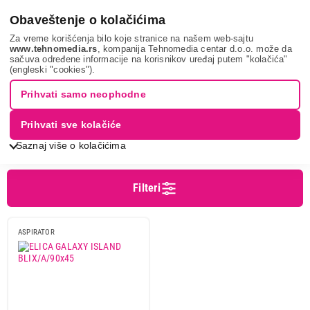
0
Obaveštenje o kolačićima
Za vreme korišćenja bilo koje stranice na našem web-sajtu
www.tehnomedia.rs
, kompanija Tehnomedia centar d.o.o. može da
sačuva određene informacije na korisnikov uređaj putem "kolačića"
Pretraga
Galaxy Z Flip5
(engleski "cookies").
PRETRAGA: GALAXY Z FLIP5
Prihvati samo neophodne
Prihvati sve kolačiće
Sortiranje
Prikaz
Saznaj više o kolačićima
Filteri
ASPIRATOR