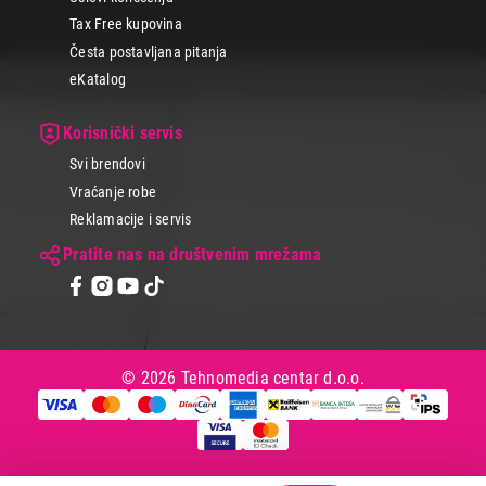
Tax Free kupovina
Česta postavljana pitanja
eKatalog
Korisnički servis
Svi brendovi
Vraćanje robe
Reklamacije i servis
Pratite nas na društvenim mrežama
© 2026 Tehnomedia centar d.o.o.