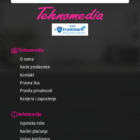
Završi kupovinu
Primeni filtere
Tehnomedia
O nama
Naše prodavnice
Kontakt
Pravna lica
Pravila privatnosti
Karijera i zaposlenje
Informacije
Isporuka robe
Načini plaćanja
Uslovi korišćenja