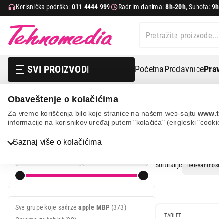
Korisnička podrška:
011 4444 999
Radnim danima:
8h-20h
, Subota:
9h
SVI PROIZVODI
Početna
Prodavnice
Prav
Obaveštenje o kolačićima
Pretraga
apple MBP
Za vreme korišćenja bilo koje stranice na našem web-sajtu
www.t
informacije na korisnikov uređaj putem "kolačića" (engleski "cooki
PRETRAGA
Cena
Bela tehnika
Saznaj više o kolačićima
Cena od
Cena do
TV, audio, video i foto
Sortiranje
IT & Gaming
Mobilni telefoni i tableti
Sve grupe koje sadrze
apple MBP
(373)
Mali kućni aparati
TABLET