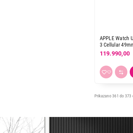
APPLE Watch U
3 Cellular 49m
with Black Oce
119.990,00
Prikazano 361 do 373 