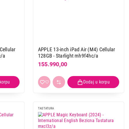
Cellular
APPLE 13-inch iPad Air (M4) Cellular
c/a
128GB - Starlight mh9f4hc/a
155.990,00
 11C/14C
 - mrx33ze/a
TASTATURA