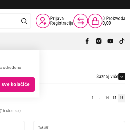
Prijava
0
Proizvoda
Registracija
0,00
va određene
Saznaj više
i sve kolačiće
1
...
14
15
16
16 stranica)
TABLET