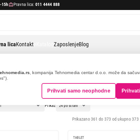
-15h
Pravna lica:
011 4444 888
na lica
Kontakt
eKatalog
Zaposlenje
Blog
ehnomedia.rs
, kompanija Tehnomedia centar d.o.o. može da saču
es").
: APPLE MBP
Prihvati samo neophodne
Prihvat
Prikaz
Prikazano 361 do 373 od ukupno 373 (
TABLET