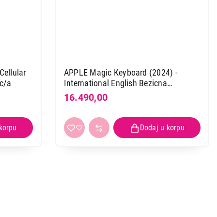
 kupovinu
Cellular
APPLE Magic Keyboard (2024) -
c/a
International English Bezicna
Tastatura mxcl3z/a
16.490,00