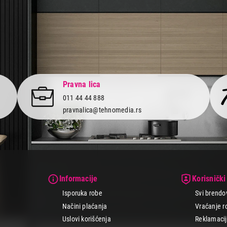
Pravna lica
011 44 44 888
pravnalica@tehnomedia.rs
Informacije
Korisnički
Isporuka robe
Svi brendo
Načini plaćanja
Vraćanje r
Uslovi korišćenja
Reklamacije