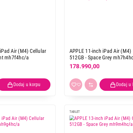
Pad Air (M4) Cellular
APPLE 11-inch iPad Air (M4) 
ght mh7f4hc/a
512GB - Space Grey mh7h4h
178.990,00
LAPTOPOVI
APPLE MacBook Pro 14" /M3 PRO
GPU/18G/512G, SPACE BLACK, ZEE
Proizvod je dodat u korpu.
TABLET
Ukupno u korpi:
0,00