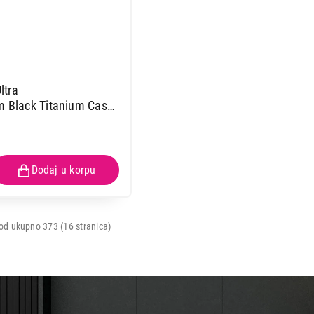
ltra
m Black Titanium Case
an Band mf0j4se/a
od ukupno 373 (16 stranica)