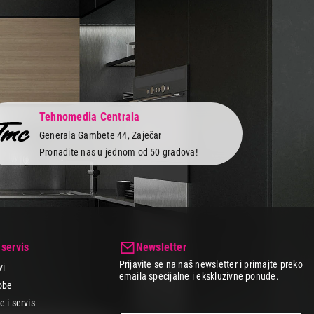
Tehnomedia Centrala
Generala Gambete 44, Zaječar
Pronađite nas u jednom od 50 gradova!
 servis
Newsletter
Prijavite se na naš newsletter i primajte preko
vi
emaila specijalne i ekskluzivne ponude.
obe
 i servis