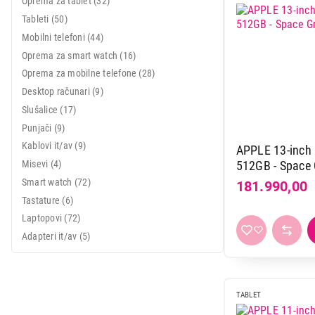
Oprema za tablet (32)
Mali kuhinjski aparati
Tableti (50)
Mobilni telefoni (44)
Grejanje i hlađenje
Oprema za smart watch (16)
Nega tela, lepota i zdravlje
Oprema za mobilne telefone (28)
Desktop računari (9)
Sport i putovanje
Slušalice (17)
Sve za kuću i baštu
Punjači (9)
Kablovi it/av (9)
APPLE 13-inch 
Vesa
Misevi (4)
512GB - Space
Smart watch (72)
181.990,00
Tastature (6)
Laptopovi (72)
Adapteri it/av (5)
TABLET