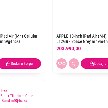
Nastavi kupovinu
Završi
Pad Air (M4) Cellular
APPLE 13-inch iPad Air (M4) 
e mh9g4hc/a
512GB - Space Grey mh9m4h
203.990,00