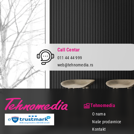
Call Centar
011 44 44 999
web@tehnomedia.rs
Tehnomedia
O nama
Naše prodavnice
Kontakt