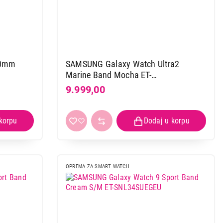
40mm
SAMSUNG Galaxy Watch Ultra2
Marine Band Mocha ET-
SNL71MDEGEU
9.999,00
 kupovinu
OPREMA ZA SMART WATCH