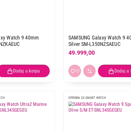
Transparent EF-QF741-CTE
Proizvod je dodat u korpu.
Ukupno u korpi:
0,00
xy Watch 9 40mm
SAMSUNG Galaxy Watch 9 
0NZKAEUC
Silver SM-L350NZSAEUC
49.999,00
Nastavi kupovinu
Završi
TCH
OPREMA ZA SMART WATCH