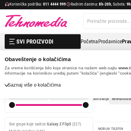
Korisnička podrška:
011 4444 999
Radnim danima:
8h-20h
, Subota:
9h
SVI PROIZVODI
Početna
Prodavnice
Prav
Obaveštenje o kolačićima
Pretraga
Galaxy Z Flip5
Za vreme korišćenja bilo koje stranice na našem web-sajtu
www.t
informacije na korisnikov uređaj putem "kolačića" (engleski "cooki
PRETRAGA:
Cena
Saznaj više o kolačićima
Cena od
Cena do
Sortiranje
Bela tehnika
TV, audio, video i foto
Sve grupe koje sadrze
Galaxy Z Flip5
(227)
MOBILNI TELEFON