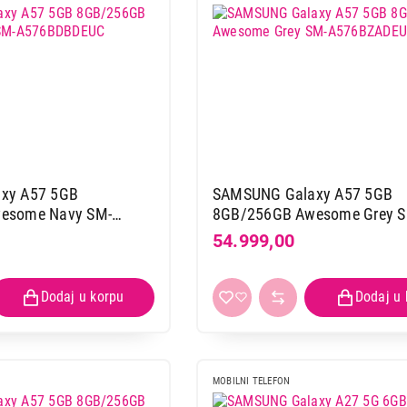
xy A57 5GB
SAMSUNG Galaxy A57 5GB
esome Navy SM-
8GB/256GB Awesome Grey S
A576BZADEUC
54.999,00
MOBILNI TELEFON