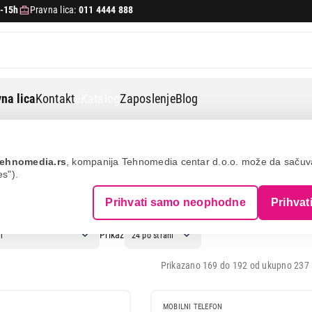
-15h
Pravna lica:
011 4444 888
na lica
Kontakt
eKatalog
Zaposlenje
Blog
ehnomedia.rs
, kompanija Tehnomedia centar d.o.o. može da saču
es").
 GALAXY Z FLIP5
Prihvati samo neophodne
Prihvat
Prikaz
Prikazano 169 do 192 od ukupno 237 (
MOBILNI TELEFON