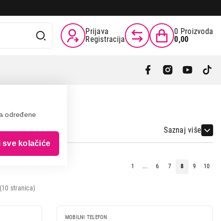
Prijava
0
Proizvoda
Registracija
0,00
va određene
Saznaj više
i sve kolačiće
1
...
6
7
8
9
10
10 stranica)
MOBILNI TELEFON