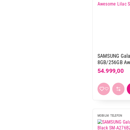
SAMSUNG Gala
8GB/256GB Aw
A576BZVDEUC
54.999,00
MOBILNI TELEFON