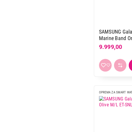
SAMSUNG Galax
Marine Band Or
SNL34SGEGEU
9.999,00
OPREMA ZA SMART WA