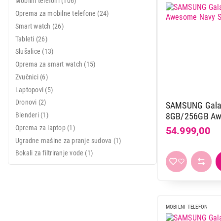
Mobilni telefoni (106)
IT & Gaming
Oprema za mobilne telefone (24)
Mobilni telefoni i tableti
Smart watch (26)
Tableti (26)
Mali kućni aparati
Slušalice (13)
Mali kuhinjski aparati
Oprema za smart watch (15)
Grejanje i hlađenje
Zvučnici (6)
Laptopovi (5)
Nega tela, lepota i zdravlje
Dronovi (2)
SAMSUNG Gala
Sport i putovanje
Blenderi (1)
8GB/256GB Aw
A576BDBDEUC
Oprema za laptop (1)
54.999,00
Sve za kuću i baštu
Ugradne mašine za pranje sudova (1)
Bokali za filtriranje vode (1)
Vesa
MOBILNI TELEFON