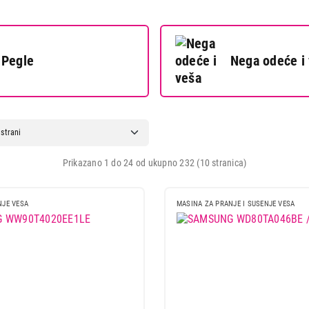
SAMSUNG WW8NK52E0VW/LE
Proizvod je dodat u korpu.
Pegle
Nega odeće i
Ukupno u korpi:
0,00
Nastavi kupovinu
Završi
Prikazano 1 do 24 od ukupno 232 (10 stranica)
NJE VESA
MASINA ZA PRANJE I SUSENJE VESA