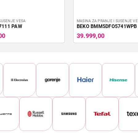
SUSENJE VESA
MASINA ZA PRANJE I SUSENJE V
7111 PAW
BEKO BMM5DFO5741WPB
00
39.999,00
MAŠINE ZA PRANJE VEŠA