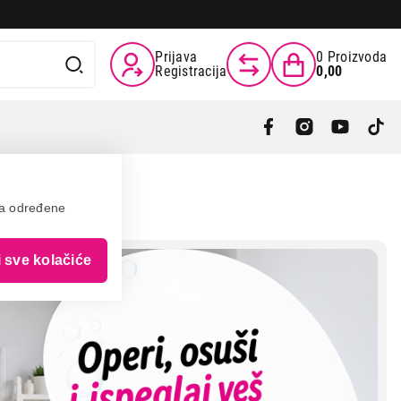
Prijava
0
Proizvoda
Registracija
0,00
va određene
i sve kolačiće