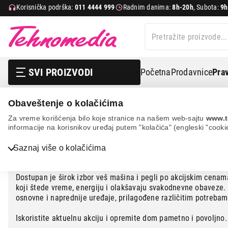
Korisnička podrška:
011 4444 999
Radnim danima:
8h-20h
, Subota:
9h
SVI PROIZVODI
Početna
Prodavnice
Prav
Sve za veš na jednom mestu
Obaveštenje o kolačićima
Za vreme korišćenja bilo koje stranice na našem web-sajtu
www.t
informacije na korisnikov uređaj putem "kolačića" (engleski "cooki
Saznaj više o kolačićima
Povoljne veš mašine i pegle
Bela tehnika
TV, audio, video i foto
Dostupan je širok izbor veš mašina i pegli po akcijskim cena
koji štede vreme, energiju i olakšavaju svakodnevne obaveze.
IT & Gaming
osnovne i naprednije uređaje, prilagođene različitim potrebam
Mobilni telefoni i tableti
Iskoristite aktuelnu akciju i opremite dom pametno i povoljno.