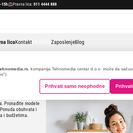
-15h
Pravna lica:
011 4444 888
na lica
Kontakt
eKatalog
Zaposlenje
Blog
 – akcija koja se isplati
ehnomedia.rs
, kompanija Tehnomedia centar d.o.o. može da saču
es").
Prihvati samo neophodne
Prihvat
ma. Pronađite modele
 Ponuda obuhvata i
a i budžetima.