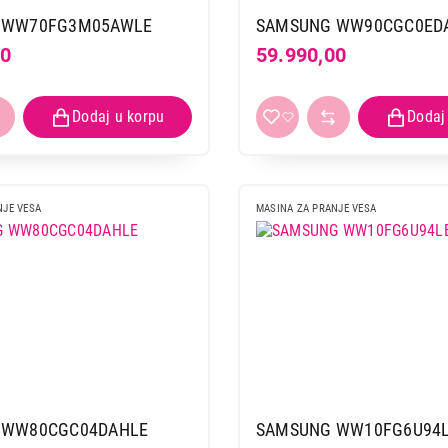
 WW70FG3M05AWLE
SAMSUNG WW90CGC0ED
00
59.990,00
NJE VESA
MASINA ZA PRANJE VESA
 WW80CGC04DAHLE
SAMSUNG WW10FG6U94