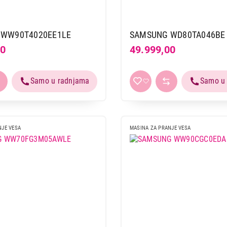
 WW90T4020EE1LE
SAMSUNG WD80TA046BE 
00
49.999,00
NJE VESA
MASINA ZA PRANJE VESA