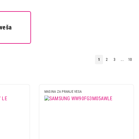
 veša
 kupovinu
1
2
3
...
10
MASINA ZA PRANJE VESA