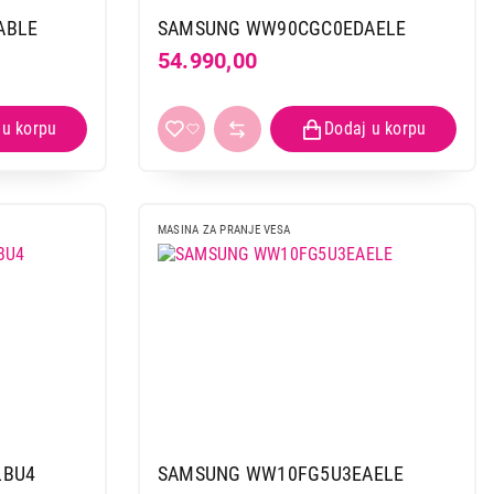
ABLE
SAMSUNG WW90CGC0EDAELE
54.990,00
MASINA ZA PRANJE VESA
LBU4
SAMSUNG WW10FG5U3EAELE