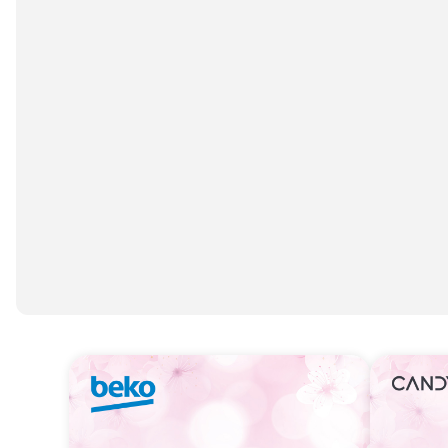
Mali kućni aparati
Mali kuhinjski aparati
Grejanje i hlađenje
Nega tela, lepota i zdravlje
Sport i putovanje
Sve za kuću i baštu
Vesa