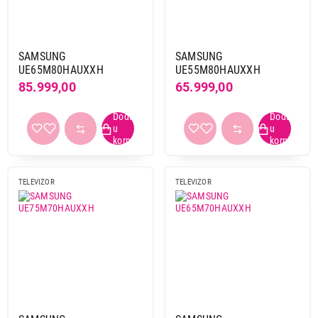
SAMSUNG
SAMSUNG
UE65M80HAUXXH
UE55M80HAUXXH
85.999,00
65.999,00
199.999,00
TELEVIZORI
SAMSUNG MRE65R85HAUXXH
Proizvod je dodat u korpu.
Ukupno u korpi:
0,00
TELEVIZOR
TELEVIZOR
Nastavi kupovinu
Završi kupovinu