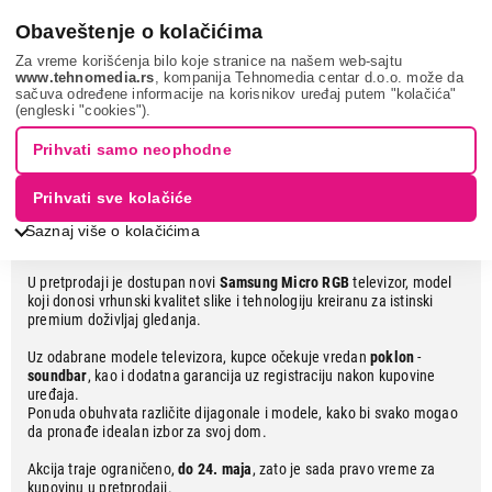
0
Obaveštenje o kolačićima
Za vreme korišćenja bilo koje stranice na našem web-sajtu
www.tehnomedia.rs
, kompanija Tehnomedia centar d.o.o. može da
sačuva određene informacije na korisnikov uređaj putem "kolačića"
NOVI SAMSUNG TELEVIZOR
(engleski "cookies").
Prihvati samo neophodne
Poklon soundbar uz novi Samsung
Prihvati sve kolačiće
Micro RGB TV u pretprodaji
Saznaj više o kolačićima
U pretprodaji je dostupan novi
Samsung Micro RGB
televizor, model
koji donosi vrhunski kvalitet slike i tehnologiju kreiranu za istinski
premium doživljaj gledanja.
Uz odabrane modele televizora, kupce očekuje vredan
poklon
-
soundbar
, kao i dodatna garancija uz registraciju nakon kupovine
uređaja.
Ponuda obuhvata različite dijagonale i modele, kako bi svako mogao
da pronađe idealan izbor za svoj dom.
Akcija traje ograničeno,
do 24. maja
, zato je sada pravo vreme za
kupovinu u pretprodaji.