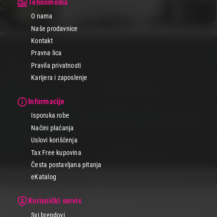
Tehnomedia
O nama
Naše prodavnice
Kontakt
Pravna lica
Pravila privatnosti
Karijera i zaposlenje
Informacije
Isporuka robe
Načini plaćanja
Uslovi korišćenja
Tax Free kupovina
Česta postavljana pitanja
eKatalog
Korisnički servis
Svi brendovi