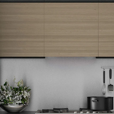
Newsletter
Prijavite se na naš newsletter i primajte preko emaila specijalne i
ekskluzivne ponude.
Tehnomedia
O nama
Naše prodavnice