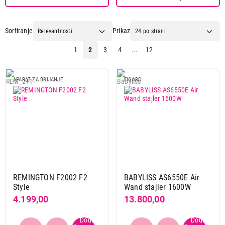
Sortiranje
Prikaz
1
2
3
4
...
12
4.199,00
APARATI ZA BRIJANJE
REMINGTON F2002 F2 Style
Proizvod je dodat u korpu.
APARAT ZA BRIJANJE
FIGARO
Ukupno u korpi:
0,00
Nastavi kupovinu
Završi kupovinu
REMINGTON F2002 F2
BABYLISS AS6550E Air
Style
Wand stajler 1600W
4.199,00
13.800,00