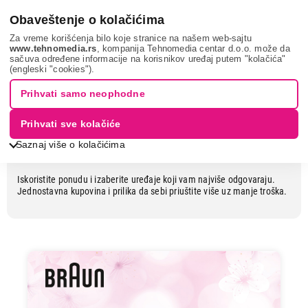
0
Obaveštenje o kolačićima
Za vreme korišćenja bilo koje stranice na našem web-sajtu
www.tehnomedia.rs
, kompanija Tehnomedia centar d.o.o. može da
sačuva određene informacije na korisnikov uređaj putem "kolačića"
Izabrani modeli po nižim cenama
(engleski "cookies").
Prihvati samo neophodne
Izabrani modeli po nižim cenama
Prihvati sve kolačiće
Proleće je pravo vreme za osveženje i novu rutinu. Pronađite aparate
Saznaj više o kolačićima
za lepotu, negu i zdravlje koji olakšavaju svakodnevnu brigu o sebi.
Iskoristite ponudu i izaberite uređaje koji vam najviše odgovaraju.
Jednostavna kupovina i prilika da sebi priuštite više uz manje troška.