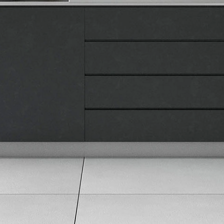
Kontakt
Pravna lica
Pravila privatnosti
Karijera i zaposlenje
Informacije
Isporuka robe
Načini plaćanja
Uslovi korišćenja
Tax Free kupovina
Česta postavljana pitanja
eKatalog
Korisnički servis
Svi brendovi
Vraćanje robe
Reklamacije i servis