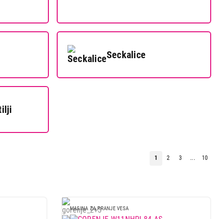
Seckalice
ilji
1
2
3
...
10
MASINA ZA PRANJE VESA