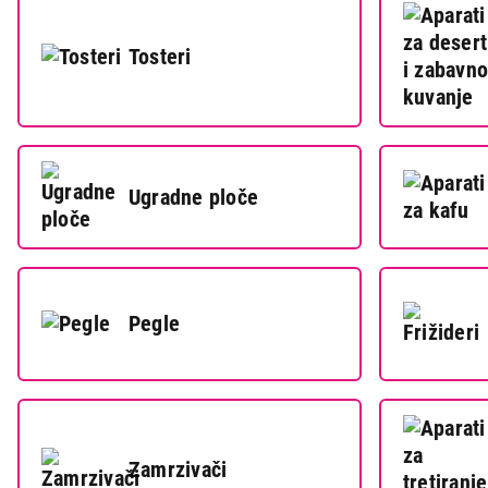
IT & Gaming
Mobilni telefoni i tableti
Tosteri
Mali kućni aparati
Mali kuhinjski aparati
Grejanje i hlađenje
Ugradne ploče
Nega tela, lepota i zdravlje
Sport i putovanje
Sve za kuću i baštu
Pegle
Vesa
Zamrzivači