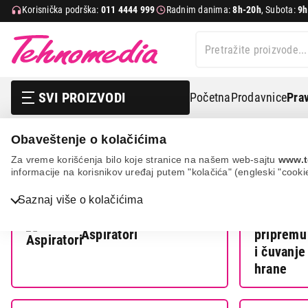
Korisnička podrška:
011 4444 999
Radnim danima:
8h-20h
, Subota:
9h
SVI PROIZVODI
Početna
Prodavnice
Prav
Gorenje
Obaveštenje o kolačićima
Za vreme korišćenja bilo koje stranice na našem web-sajtu
www.t
informacije na korisnikov uređaj putem "kolačića" (engleski "cooki
Saznaj više o kolačićima
Aspiratori
Bela tehnika
TV, audio, video i foto