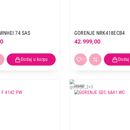
GORENJE DHNE 82
Proizvod je dodat u korpu.
Ukupno u korpi:
0,00
WNHEI 74 SAS
GORENJE NRK418ECB4
00
42.999,00
Nastavi kupovinu
Završi
SPORET