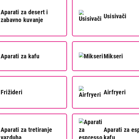
Aparati za desert i
Usisivači
zabavno kuvanje
Aparati za kafu
Mikseri
Frižideri
Airfryeri
Aparati za tretiranje
Aparati za es
vazduha
kafu