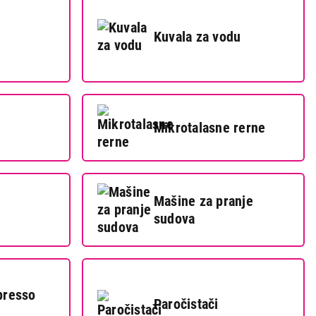
Kuvala za vodu
Mikrotalasne rerne
Mašine za pranje
sudova
presso
Paročistači