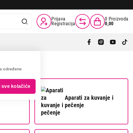
Prijava
0
Proizvoda
Registracija
0,00
va određene
i sve kolačiće
Aparati za kuvanje i
pečenje