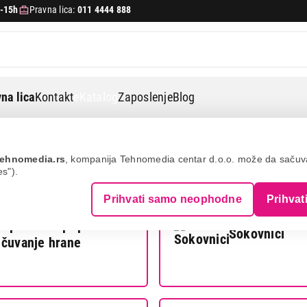
-15h
Pravna lica:
011 4444 888
na lica
Kontakt
eKatalog
Zaposlenje
Blog
ehnomedia.rs
, kompanija Tehnomedia centar d.o.o. može da saču
es").
Prihvati samo neophodne
Prihvat
Aparati za pripremu i
Sokovnici
čuvanje hrane