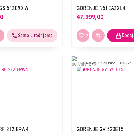
GS 642E90 W
GORENJE N61EA2XL4
00
47.999,00
UGRADNA MASINA ZA PRANJE SUDOVA
RF 212 EPW4
GORENJE GV 520E15