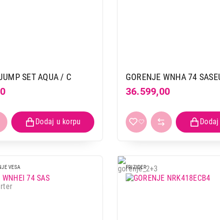
JUMP SET AQUA / C
GORENJE WNHA 74 SASE
00
36.599,00
NJE VESA
FRIZIDER
MAŠINE ZA SUŠENJE VEŠA