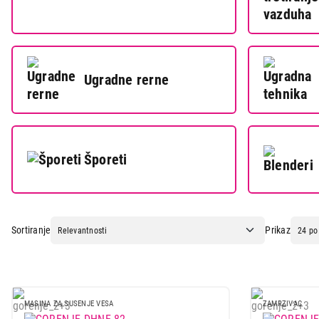
Ugradne rerne
Šporeti
Sortiranje
Prikaz
MASINA ZA SUSENJE VESA
ZAMRZIVAC