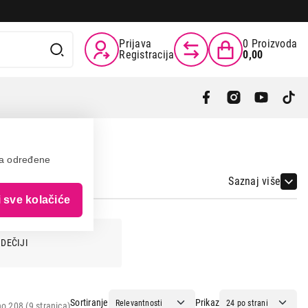
Prijava
0
Proizvoda
Registracija
0,00
va određene
Saznaj više
i sve kolačiće
DEČIJI
Sortiranje
Prikaz
o 208 (9 stranica)