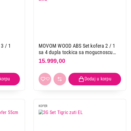
3 / 1
MOVOM WOOD ABS Set kofera 2 / 1
sa 4 dupla tockica sa mogucnoscu
prosirenja crna
15.999,00
KOFER