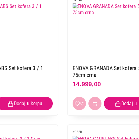
S Set kofera 3 / 1
ENOVA GRANADA Set kofera 5
75cm crna
14.999,00
KOFERI
ENOVA ABS SEVILLA Set kofera 5
KOFER