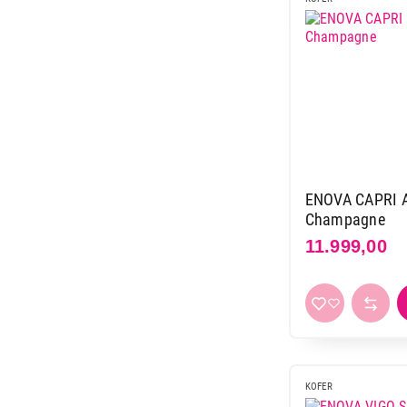
ENOVA CAPRI AB
Champagne
11.999,00
KOFER
11.999,00