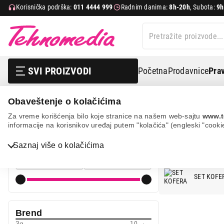
Korisnička podrška:
011 4444 999
Radnim danima:
8h-20h
, Subota:
9h
SVI PROIZVODI
Početna
Prodavnice
Prav
Obaveštenje o kolačićima
Sport i putovanje
Koferi
Za vreme korišćenja bilo koje stranice na našem web-sajtu
www.t
informacije na korisnikov uređaj putem "kolačića" (engleski "cooki
KOFERI Z
Cena
Saznaj više o kolačićima
Cena od
Cena do
Bela tehnika
SET KOFE
TV, audio, video i foto
IT & Gaming
Brend
Mobilni telefoni i tableti
3g
10