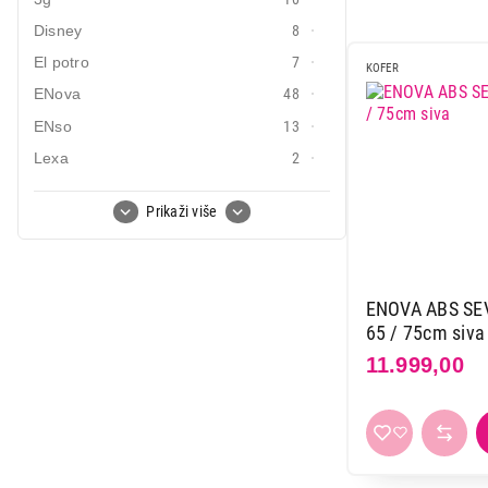
Mali kućni aparati
Disney
8
El potro
7
Mali kuhinjski aparati
KOFER
ENova
48
Grejanje i hlađenje
ENso
13
Nega tela, lepota i zdravlje
Lexa
2
Movom
41
Sport i putovanje
Prikaži više
Nema proizvodjaca
1
Sve za kuću i baštu
Pepe jeans
18
Roll road
58
Vesa
ENOVA ABS SEVI
Xiaomi
2
65 / 75cm siva
11.999,00