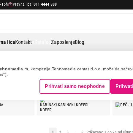
-15h
Pravna lica:
011 4444 888
na lica
Kontakt
eKatalog
Zaposlenje
Blog
ehnomedia.rs
, kompanija Tehnomedia centar d.o.o. može da saču
es").
A PUTOVANJA
Prihvati samo neophodne
Prihvat
RA
KABINSKI KOFERI
Prikazano 1 do 24 od ukupn
1
2
3
...
9