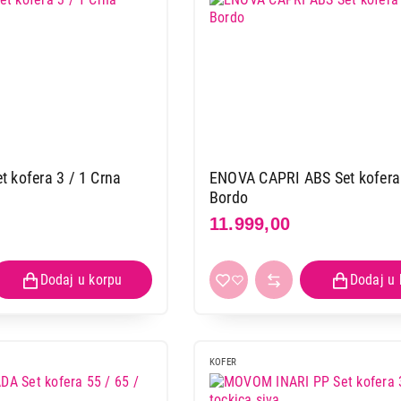
siva
Proizvod je dodat u korpu.
Ukupno u korpi:
0,00
 kofera 3 / 1 Crna
ENOVA CAPRI ABS Set kofera 
Nastavi kupovinu
Završi
Bordo
11.999,00
KOFER