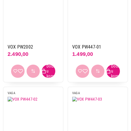
VOX PW2002
VOX PW447-01
2.490,00
1.499,00
2.499,00
VAGE
TEFAL PP1331 PURE NATURE
Proizvod je dodat u korpu.
VAGA
VAGA
Ukupno u korpi:
0,00
Nastavi kupovinu