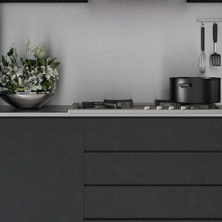
Tehnomedia
O nama
Naše prodavnice
Kontakt
Pravna lica
Pravila privatnosti
Karijera i zaposlenje
Informacije
Isporuka robe
Načini plaćanja