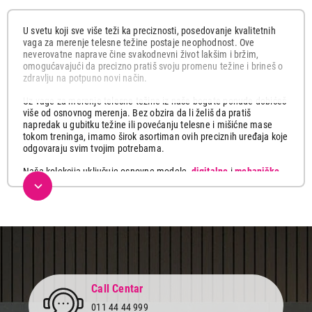
U svetu koji sve više teži ka preciznosti, posedovanje kvalitetnih
vaga za merenje telesne težine postaje neophodnost. Ove
neverovatne naprave čine svakodnevni život lakšim i bržim,
omogućavajući da precizno pratiš svoju promenu težine i brineš o
zdravlju na potpuno novi način.
Uz vage za merenje telesne težine iz naše bogate ponude dobićeš
više od osnovnog merenja. Bez obzira da li želiš da pratiš
napredak u gubitku težine ili povećanju telesne i mišićne mase
tokom treninga, imamo širok asortiman ovih preciznih uređaja koje
odgovaraju svim tvojim potrebama.
Naša kolekcija uključuje osnovne modele,
digitalne
i
mehaničke
,
koje pružaju merenje težine, kao i one naprednije
dijagnostičke
vage
sa funkcijama merenja dodatne telesne metrike poput
težine, telesne masnoće, telesnu vode, procenat mišića, koštanu
masu i još mnogo toga. Ove pametne vage se mogu povezati sa
mobilnim telefonom ili računarom putem bežične veze i
sinhronizovati sa fitnes aplikacijama u telefonu ili pametnom satu.
Osim toga, ne samo da su precizne, već su i estetski privlačne i
elegantnog dizajna. Možeš ih postaviti u kupatilu sa stilom i
Call Centar
koristiti ih sa samopouzdanjem svakodnevno. Prati svoju težinu
pomoću naših vaga dostupnih u različitim stilovima i dizajnima koji
011 44 44 999