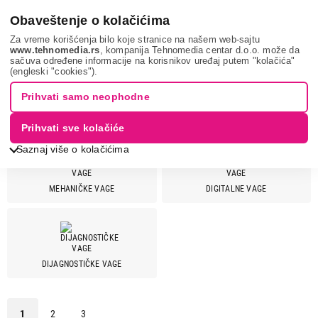
0
Obaveštenje o kolačićima
Za vreme korišćenja bilo koje stranice na našem web-sajtu
www.tehnomedia.rs
, kompanija Tehnomedia centar d.o.o. može da
sačuva određene informacije na korisnikov uređaj putem "kolačića"
Nega tela, lepota i zdravlje
Telesne vage
(engleski "cookies").
VAGE ZA MERENJE TELESNE TEŽINE
Prihvati samo neophodne
Prihvati sve kolačiće
Saznaj više o kolačićima
MEHANIČKE VAGE
DIGITALNE VAGE
Cena
Cena od
Cena do
DIJAGNOSTIČKE VAGE
Brend
Auron
1
1
2
3