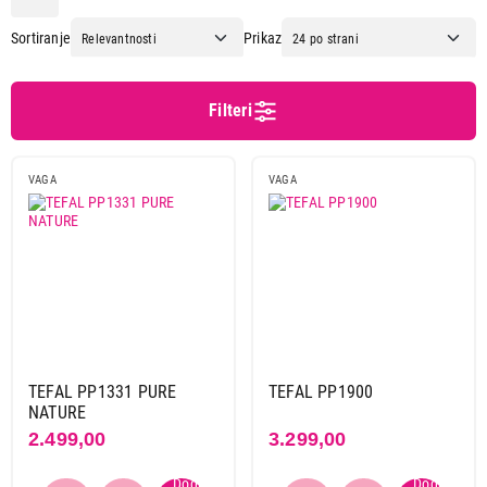
Bauer
3
Sortiranje
Prikaz
Beper
3
Beurer
13
Cecotec
4
Filteri
Clatronic
1
Ecg
3
VAGA
VAGA
Huawei
1
Profi care
4
Rowenta
1
Sencor
1
Tefal
4
Tesla
2
Tristar
3
Vox
13
TEFAL PP1331 PURE
TEFAL PP1900
NATURE
Xiaomi
3
2.499,00
3.299,00
Kapacitet merenja