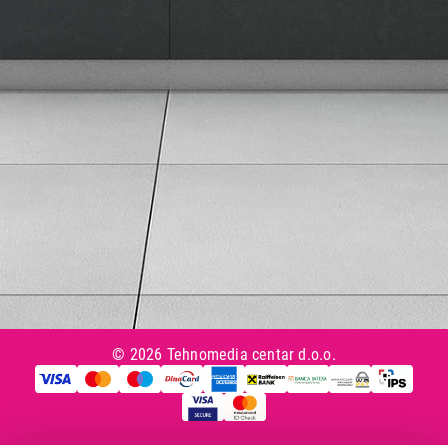
Uslovi korišćenja
Tax Free kupovina
Česta postavljana pitanja
eKatalog
Korisnički servis
Svi brendovi
Vraćanje robe
Reklamacije i servis
Pratite nas na društvenim mrežama
© 2026 Tehnomedia centar d.o.o.