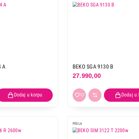
4 A
BEKO SGA 9130 B
27.990,00
PEGLA