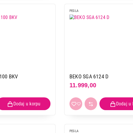
GORENJE SIH 1100 TBT
Proizvod je dodat u korpu.
PEGLA
Ukupno u korpi:
0,00
Nastavi kupovinu
Završi
100 BKV
BEKO SGA 6124 D
11.999,00
PEGLA