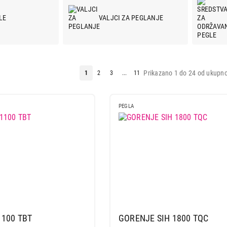
LE
VALJCI ZA PEGLANJE
Prikazano 1 do 24 od ukupno
1
2
3
...
11
PEGLA
1100 TBT
GORENJE SIH 1800 TQC