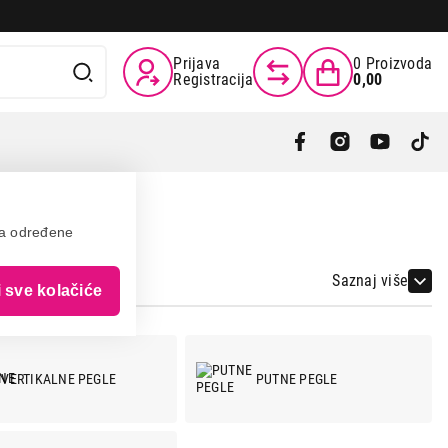
Prijava
0
Proizvoda
Registracija
0,00
va određene
Saznaj više
i sve kolačiće
VERTIKALNE PEGLE
PUTNE PEGLE