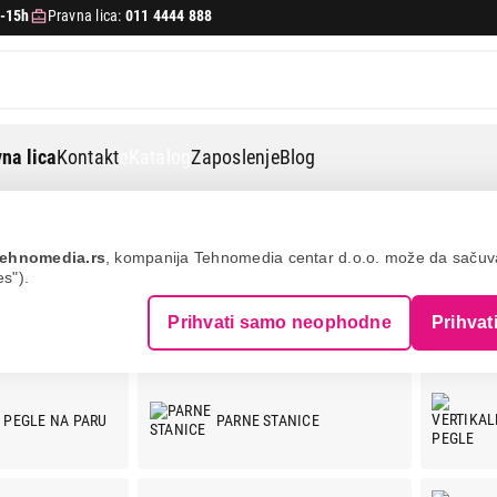
-15h
Pravna lica:
011 4444 888
na lica
Kontakt
eKatalog
Zaposlenje
Blog
ehnomedia.rs
, kompanija Tehnomedia centar d.o.o. može da saču
es").
Prihvati samo neophodne
Prihvat
 PEGLE NA PARU
PARNE STANICE