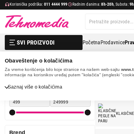
Korisnička podrška:
011 4444 999
Radnim danima:
8h-20h
, Subota:
9h
SVI PROIZVODI
Početna
Prodavnice
Prav
Obaveštenje o kolačićima
Mali kućni aparati
Pegle
Za vreme korišćenja bilo koje stranice na našem web-sajtu
www.t
informacije na korisnikov uređaj putem "kolačića" (engleski "cooki
PEGLE
Cena
Saznaj više o kolačićima
Bela tehnika
Cena od
Cena do
TV, audio, video i foto
KLASIČNE
IT & Gaming
Mobilni telefoni i tableti
Brend