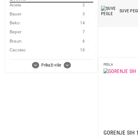
Mali kućni aparati
Ariete
2
SUVE PEG
Bauer
3
Mali kuhinjski aparati
Beko
14
Grejanje i hlađenje
Beper
7
Nega tela, lepota i zdravlje
Braun
6
Cecotec
10
Sport i putovanje
Clatronic
4
Sve za kuću i baštu
Prikaži više
PEGLA
Colombo
2
Deerma
2
Vesa
Ecg
2
Electrolux
2
Elma
1
Gorenje
13
Leifheit
11
Lindo
3
GORENJE SIH 