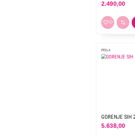
Linea
4
2.490,00
Miele
1
Philips
54
Rollman
1
Rowenta
7
Russell hobbs
11
PEGLA
Sencor
3
Tefal
44
Texell
13
Tristar
2
Vivax
9
Vox
26
Xavax
1
GORENJE SIH 
5.638,00