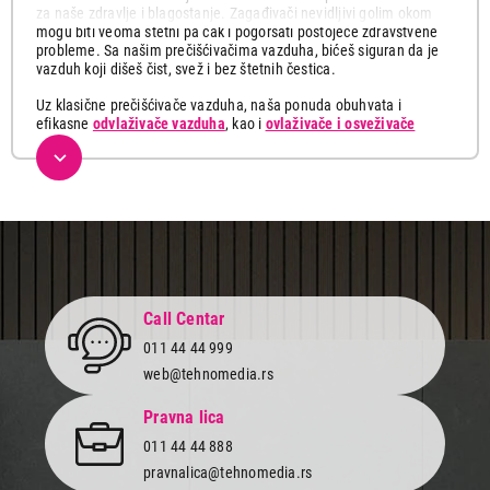
za naše zdravlje i blagostanje. Zagađivači nevidljivi golim okom
mogu biti veoma štetni pa čak i pogoršati postojeće zdravstvene
probleme. Sa našim prečišćivačima vazduha, bićeš siguran da je
vazduh koji dišeš čist, svež i bez štetnih čestica.
Uz klasične prečišćivače vazduha, naša ponuda obuhvata i
efikasne
odvlaživače vazduha
, kao i
ovlaživače i osveživače
vazduha
koji će obezbediti idealnu mikroklimu u svakoj prostoriji.
Predstavljaju idealno rešenje za sve one koji žele da očuvaju
zdravlje i da se osećaju komotno u svojim prostorijama. Dizajnirani
da efikasno uklanjaju i do 99,97% zagađivača poput alergena,
prašine, polena, dima i neprijatnih mirisa, ovi uređaji će ti pomoći
da uživaš u boljem kvalitetu vazduha svaki dan.
Mali ali moćni, pružaju mnoge benefite. Pored toga što
osiguravaju da u prostorijama bude čist i zdrav vazduh, njihov
Call Centar
moćni filter uklanja neprijatne mirise smanjujući rizik od
respiratornih problema i poboljšavajući opšte zdravstveno stanje.
011 44 44 999
web@tehnomedia.rs
Kompaktna veličina i tihi rad čini ih idealnim za kućnu ili
kancelarijsku upotrebu. Lako se postavljaju na bilo koje mesto
Pravna lica
tako da ga možeš imati uvek pored sebe, čak i kada putuješ.
011 44 44 888
Iako je njihova snaga zapanjujuća, to ne utiče na njihovu
pravnalica@tehnomedia.rs
energetsku efikasnost. Sa niskim troškovima energije i dugim