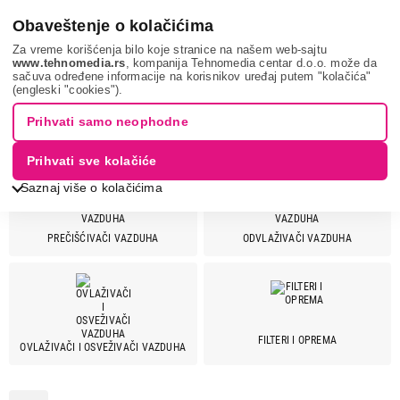
0
Obaveštenje o kolačićima
Za vreme korišćenja bilo koje stranice na našem web-sajtu
www.tehnomedia.rs
, kompanija Tehnomedia centar d.o.o. može da
sačuva određene informacije na korisnikov uređaj putem "kolačića"
Mali kućni aparati
Aparati za tretiranje vazduha
(engleski "cookies").
Prihvati samo neophodne
APARATI ZA TRETIRANJE VAZDUHA
Prihvati sve kolačiće
Saznaj više o kolačićima
PREČIŠĆIVAČI VAZDUHA
ODVLAŽIVAČI VAZDUHA
Cena
Cena od
Cena do
FILTERI I OPREMA
OVLAŽIVAČI I OSVEŽIVAČI VAZDUHA
Brend
Beko
3