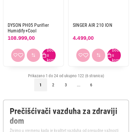
DYSON PH05 Purifier
SINGER AIR 210 ION
Humidify+Cool
108.999,00
4.499,00
Prikazano 1 do 24 od ukupno 122 (6 stranica)
1
2
3
...
6
Prečišćivači vazduha za zdraviji
dom
Živimo u vremenu kada je kvalitet vazduha od presudne važnosti