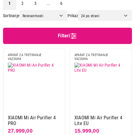
1
2
3
...
6
Beurer
1
Bosch
9
Sortiranje
Prikaz
Cecotec
3
Delonghi
2
Filteri
Dreame
1
Dyson
8
Fox
1
APARAT ZA TRETIRANJE
APARAT ZA TRETIRANJE
VAZDUHA
VAZDUHA
Gorenje
3
Gree
2
Hisense
4
Philips
18
Shark
2
Sharp
2
Singer
2
Smartmi
2
XIAOMI Mi Air Purifier 4
XIAOMI Mi Air Purifier 4
PRO
Lite EU
Stadler form
33
27.999,00
15.999,00
TCL
2