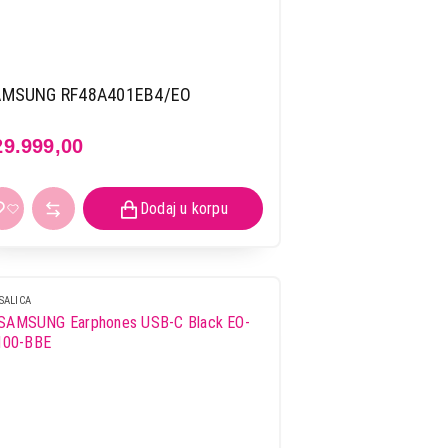
AMSUNG RF48A401EB4/EO
29.999,00
SALICA