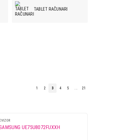
TABLET RAČUNARI
SLUŠALICE
RAČUNARSKE
KOMPONENTE
1
2
3
4
5
...
21
UGRADNE PLOČE I RERNE
EVIZOR
DODATNA OPREMA ZA
FRIŽIDERE I
ZAMRZIVAČE