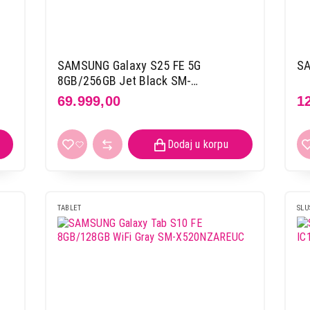
SAMSUNG Galaxy S25 FE 5G
S
8GB/256GB Jet Black SM-
S731BZKGEUC
69.999,00
1
TABLET
SLU