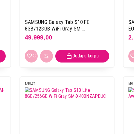
SAMSUNG Galaxy Tab S10 FE
SA
8GB/128GB WiFi Gray SM-
EO
X520NZAREUC
49.999,00
2
TABLET
MOB