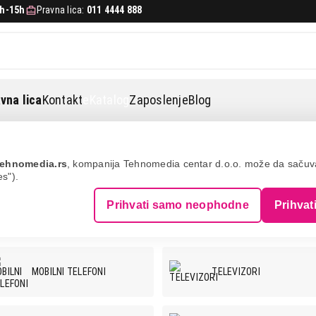
h-15h
Pravna lica:
011 4444 888
vna lica
Kontakt
eKatalog
Zaposlenje
Blog
ehnomedia.rs
, kompanija Tehnomedia centar d.o.o. može da saču
es").
Prihvati samo neophodne
Prihvat
MOBILNI TELEFONI
TELEVIZORI