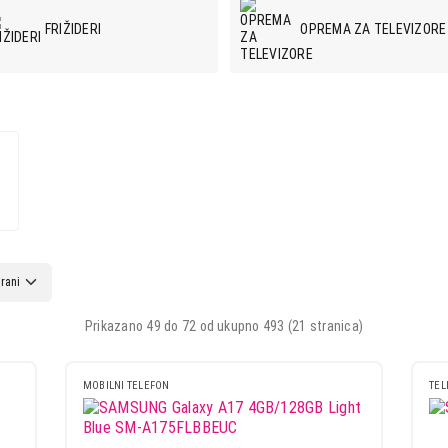
FRIŽIDERI
OPREMA ZA TELEVIZORE
ZVUČNICI
MONITORI
OPREMA ZA MOBILNE
ASPIRATORI
TELEFONE
Prikazano 49 do 72 od ukupno 493 (21 stranica)
OPREMA ZA TABLET
OPREMA ZA PAMETNE
RAČUNARE
SATOVE
MOBILNI TELEFON
TEL
UREĐAJI ZA
SKLADIŠTENJE
KABLOVI IT/AV
PODATAKA