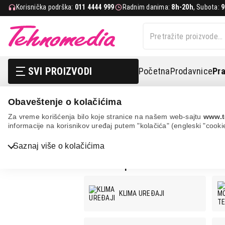
Korisnička podrška:
011 4444 999
Radnim danima:
8h-20h
, Subota:
9
SVI PROIZVODI
Početna
Prodavnice
Pra
Obaveštenje o kolačićima
SAMSUNG
Za vreme korišćenja bilo koje stranice na našem web-sajtu
www.t
informacije na korisnikov uređaj putem "kolačića" (engleski "cooki
SAMSUNG
Saznaj više o kolačićima
Bela tehnika
SAMSUNG ponuda:
TV, audio, video i foto
IT & Gaming
KLIMA UREĐAJI
Mobilni telefoni i tableti