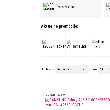
Mali kućni aparati
VEŠ MAŠINE
Mali kuhinjski aparati
Grejanje i hlađenje
Aktuelne promocije:
Nega tela, lepota i zdravlje
PAMETNI SATOVI I
FITNES NARUKVICE
Sport i putovanje
Sve za kuću i baštu
POWERBANK-EKSTERNE
Vesa
BATERIJE
Sortiranje
Prikaz
MIKROTALASNE RERNE
MOBILNI TELEFON
UGRADNE RERNE