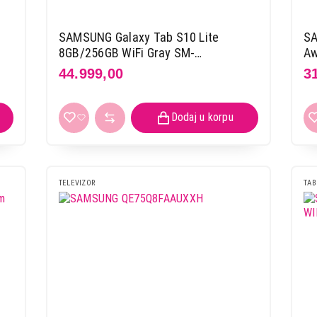
SAMSUNG Galaxy Tab S10 Lite
SA
8GB/256GB WiFi Gray SM-
Aw
X400NZAPEUC
44.999,00
3
TELEVIZOR
TAB