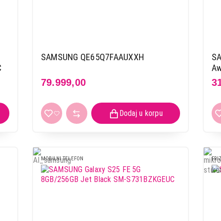
SAMSUNG QE65Q7FAAUXXH
SA
C
Aw
79.999,00
3
MOBILNI TELEFON
FRI