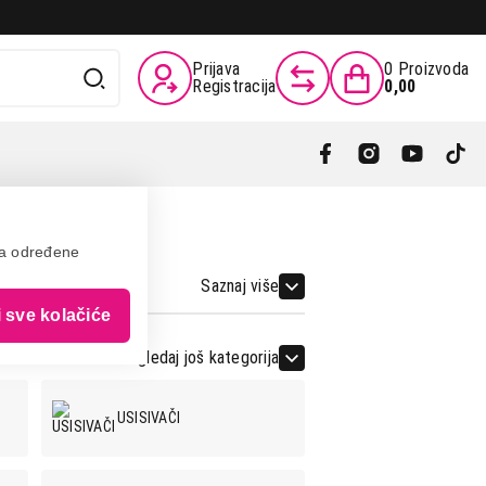
Prijava
0
Proizvoda
Registracija
0,00
va određene
Saznaj više
i sve kolačiće
Pogledaj još kategorija
USISIVAČI