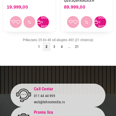
QE65Q8FAAUXXH
19.999,00
89.999,00
Prikazano 25 do 48 od ukupno 493 (21 stranica)
1
2
3
4
...
21
Call Centar
011 44 44 999
web@tehnomedia.rs
Pravna lica