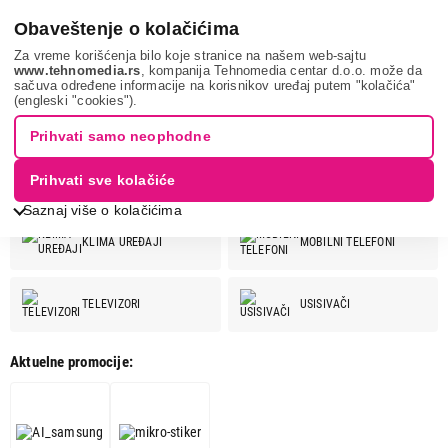
0
Obaveštenje o kolačićima
Za vreme korišćenja bilo koje stranice na našem web-sajtu
www.tehnomedia.rs
, kompanija Tehnomedia centar d.o.o. može da
sačuva određene informacije na korisnikov uređaj putem "kolačića"
SAMSUNG
(engleski "cookies").
SAMSUNG
Prihvati samo neophodne
Prihvati sve kolačiće
Pogledaj još kategorija
SAMSUNG ponuda:
Saznaj više o kolačićima
KLIMA UREĐAJI
MOBILNI TELEFONI
TELEVIZORI
USISIVAČI
Aktuelne promocije:
VEŠ MAŠINE
FRIŽIDERI
OPREMA ZA
TABLET RAČUNARI
TELEVIZORE