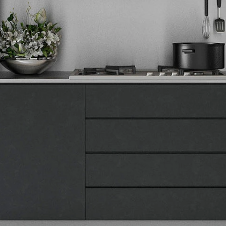
Tehnomedia
O nama
Naše prodavnice
Kontakt
Pravna lica
Pravila privatnosti
Karijera i zaposlenje
Informacije
Isporuka robe
Načini plaćanja
Uslovi korišćenja
Tax Free kupovina
Česta postavljana pitanja