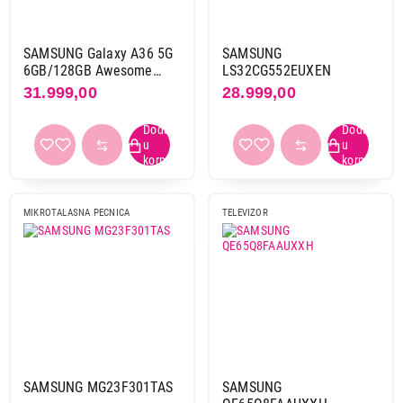
SAMSUNG Galaxy A36 5G
SAMSUNG
6GB/128GB Awesome
LS32CG552EUXEN
Lavender SM-
31.999,00
28.999,00
A366BLVBEUC
MIKROTALASNA PECNICA
TELEVIZOR
SAMSUNG MG23F301TAS
SAMSUNG