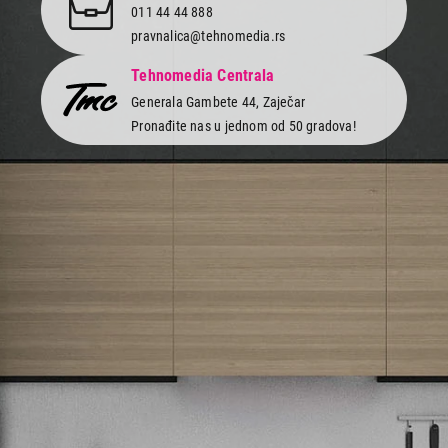
011 44 44 888
pravnalica@tehnomedia.rs
Tehnomedia Centrala
Generala Gambete 44, Zaječar
Pronađite nas u jednom od 50 gradova!
Newsletter
Prijavite se na naš newsletter i primajte preko emaila specijalne i
ekskluzivne ponude.