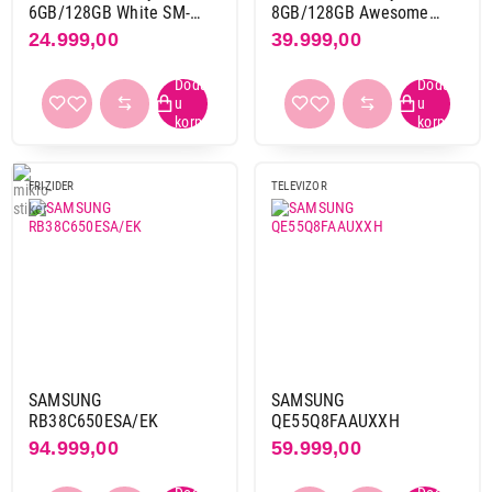
6GB/128GB White SM-
8GB/128GB Awesome
A266BZWBEUC
Olive SM-A566BZGAEUC
24.999,00
39.999,00
FRIZIDER
TELEVIZOR
SAMSUNG
SAMSUNG
RB38C650ESA/EK
QE55Q8FAAUXXH
94.999,00
59.999,00