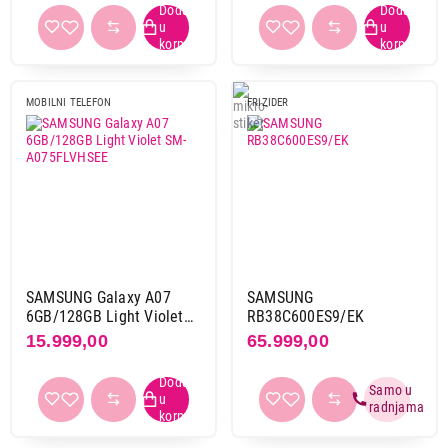
DODATNA OPREMA ZA
KABLOVI IT/AV
FRIŽIDERE I
ZAMRZIVAČE
MOBILNI TELEFON
FRIZIDER
SAMSUNG Galaxy A07
SAMSUNG
6GB/128GB Light Violet
RB38C600ES9/EK
SM-A075FLVHSEE
15.999,00
65.999,00