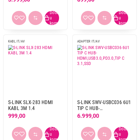
KABL IT/AV
ADAPTER IT/AV
S-LINK SLX-283 HDMI
S-LINK SWV-USBC036 6U1
KABL 3M 1.4
TIP C HUB-
HDMI,USB3.0,PD3.0,TIP C
999,00
6.999,00
3.1,SSD