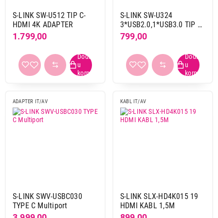
S-LINK SW-U512 TIP C-
S-LINK SW-U324
HDMI 4K ADAPTER
3*USB2.0,1*USB3.0 TIP C
HUB
1.799,00
799,00
ADAPTER IT/AV
KABL IT/AV
S-LINK SWV-USBC030
S-LINK SLX-HD4K015 19
TYPE C Multiport
HDMI KABL 1,5M
3.999,00
899,00