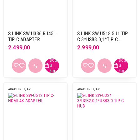
S-LINK SW-U336 RJ45 -
S-LINK SW-U518 5U1 TIP
TIP C ADAPTER
C-3*USB3.0,1*TIP C
PD,HDMI 1.4 HUB
2.499,00
2.999,00
ADAPTER IT/AV
ADAPTER IT/AV