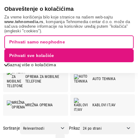
0
Obaveštenje o kolačićima
Za vreme korišćenja bilo koje stranice na našem web-sajtu
www.tehnomedia.rs
, kompanija Tehnomedia centar d.o.o. može da
sačuva određene informacije na korisnikov uređaj putem "kolačića"
S-LINK
(engleski "cookies").
S-LINK
Prihvati samo neophodne
Prihvati sve kolačiće
Pogledaj još kategorija
S-LINK ponuda:
Saznaj više o kolačićima
OPREMA ZA MOBILNE
AUTO TEHNIKA
TELEFONE
MREŽNA OPREMA
KABLOVI IT/AV
Sortiranje
Prikaz
ELEKTRO ZAŠTITA I
NAPAJANJA