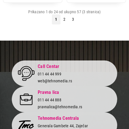
Prikazano 1 do 24 od ukupno 57 (3 stranica)
1
2
3
Call Centar
011 44 44 999
web@tehnomedia.rs
Pravna lica
011 44 44 888
pravnalica@tehnomedia.rs
Tehnomedia Centrala
Generala Gambete 44, Zaječar