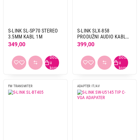
S-LINK SL-SP70 STEREO
S-LINK SLX-858
3.5MM KABL 1M
PRODUŽNI AUDIO KABL
1.5M
349,00
399,00
FM TRANSMITER
ADAPTER IT/AV