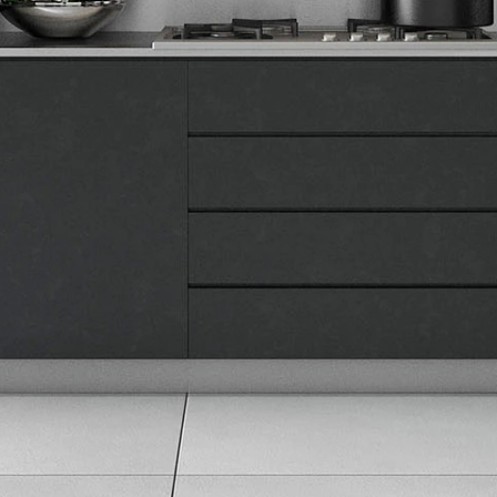
O nama
Naše prodavnice
Kontakt
Pravna lica
Pravila privatnosti
Karijera i zaposlenje
Informacije
Isporuka robe
Načini plaćanja
Uslovi korišćenja
Tax Free kupovina
Česta postavljana pitanja
eKatalog
Korisnički servis
Svi brendovi
Vraćanje robe