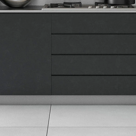
O nama
Naše prodavnice
Kontakt
Pravna lica
Pravila privatnosti
Karijera i zaposlenje
Informacije
Isporuka robe
Načini plaćanja
Uslovi korišćenja
Tax Free kupovina
Česta postavljana pitanja
eKatalog
Korisnički servis
Svi brendovi
Vraćanje robe