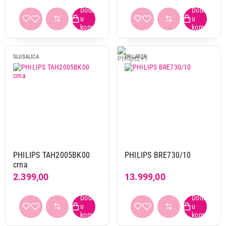
SMART HOME
SECKALICE
KUVALA ZA VODU
SIJALICE
ELEKTRIČNI ROŠTILJI
SLUSALICA
EPILATOR
TOSTERI
I GRILOVI
APARATI ZA KUVANJE
ELEKTRO ZAŠTITA I
I PEČENJE
NAPAJANJA
APARATI ZA
PRIPREMU I ČUVANJE
APARATI ZA VODU
HRANE
PHILIPS TAH2005BK00
PHILIPS BRE730/10
crna
2.399,00
13.999,00