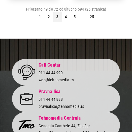
Prikazano 49 do 72 od ukupno 594 (25 stranica)
1
2
3
4
5
...
25
Call Centar
011 44 44 999
web@tehnomedia.rs
Pravna lica
011 44 44 888
pravnalica@tehnomedia.rs
Tehnomedia Centrala
Generala Gambete 44, Zaječar