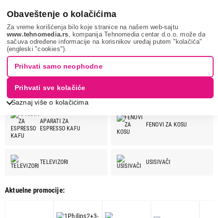
0
Obaveštenje o kolačićima
Za vreme korišćenja bilo koje stranice na našem web-sajtu
www.tehnomedia.rs
, kompanija Tehnomedia centar d.o.o. može da
sačuva određene informacije na korisnikov uređaj putem "kolačića"
PHILIPS
(engleski "cookies").
PHILIPS
Prihvati samo neophodne
Prihvati sve kolačiće
Pogledaj još kategorija
PHILIPS ponuda:
Saznaj više o kolačićima
APARATI ZA
FENOVI ZA KOSU
ESPRESSO KAFU
TELEVIZORI
USISIVAČI
Aktuelne promocije:
OPREMA ZA
PEGLE
TELEVIZORE