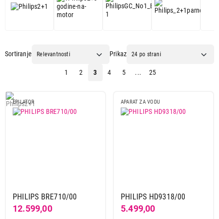
VENTILATORI
ŽENSKA NEGA
AIRFRYERI
MUŠKA NEGA
Sortiranje
Prikaz
APARATI ZA ORALNU
ZVUČNICI
HIGIJENU
1
2
3
4
5
...
25
APARATI ZA
TRETIRANJE
BLENDERI
EPILATOR
APARAT ZA VODU
VAZDUHA
GREJALICE I
FIKSNI TELEFONI
RADIJATORI
MONITORI
SLUŠALICE
NEGA ODEĆE I VEŠA
AV UREĐAJI
PHILIPS BRE710/00
PHILIPS HD9318/00
SOKOVNICI
MIKSERI
12.599,00
5.499,00