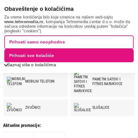
0
Obaveštenje o kolačićima
Za vreme korišćenja bilo koje stranice na našem web-sajtu
www.tehnomedia.rs
, kompanija Tehnomedia centar d.o.o. može da
sačuva određene informacije na korisnikov uređaj putem "kolačića"
MOTOROLA
(engleski "cookies").
MOTOROLA
Prihvati samo neophodne
Prihvati sve kolačiće
Pogledaj još kategorija
MOTOROLA ponuda:
Saznaj više o kolačićima
PAMETNI SATOVI I
MOBILNI TELEFONI
FITNES NARUKVICE
ZVUČNICI
SLUŠALICE
Aktuelne promocije:
OPREMA ZA MOBILNE
TELEFONE