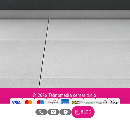
Tax Free kupovina
Česta postavljana pitanja
eKatalog
Korisnički servis
Svi brendovi
Vraćanje robe
Reklamacije i servis
Pratite nas na društvenim mrežama
© 2026 Tehnomedia centar d.o.o.
BLOG