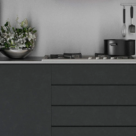
Tehnomedia
O nama
Naše prodavnice
Kontakt
Pravna lica
Pravila privatnosti
Karijera i zaposlenje
Informacije
Isporuka robe
Načini plaćanja
Uslovi korišćenja