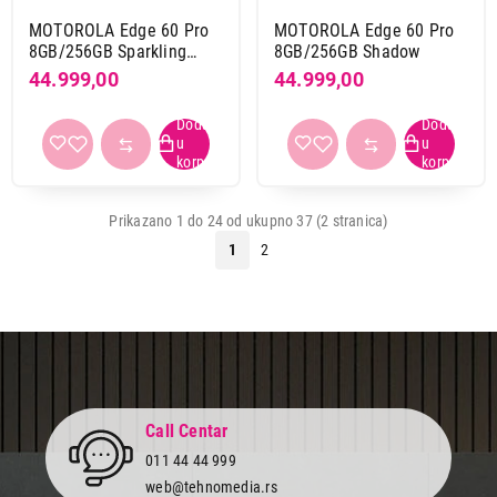
MOTOROLA Edge 60 Pro
MOTOROLA Edge 60 Pro
8GB/256GB Sparkling
8GB/256GB Shadow
Grape
44.999,00
44.999,00
Prikazano 1 do 24 od ukupno 37 (2 stranica)
1
2
Call Centar
011 44 44 999
web@tehnomedia.rs