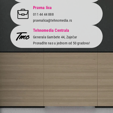
Pravna lica
011 44 44 888
pravnalica@tehnomedia.rs
Tehnomedia Centrala
Generala Gambete 44, Zaječar
Pronađite nas u jednom od 50 gradova!
Newsletter
Prijavite se na naš newsletter i primajte preko emaila specijalne i
ekskluzivne ponude.