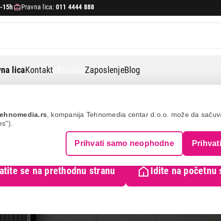
-15h
Pravna lica:
011 4444 888
na lica
Kontakt
eKatalog
Zaposlenje
Blog
ehnomedia.rs
, kompanija Tehnomedia centar d.o.o. može da saču
es").
ma artikala u kategoriji koju
Prihvati samo neophodne
Prihvat
atite se na prethodnu stranu
Idite na početnu 