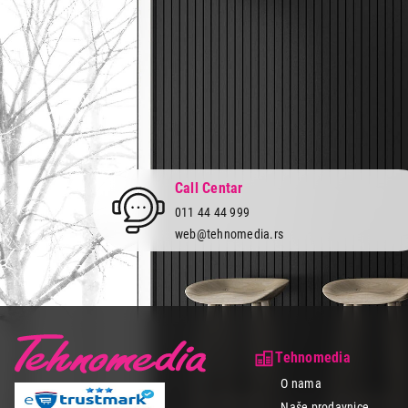
IT & Gaming
Mobilni telefoni i tableti
Mali kućni aparati
Mali kuhinjski aparati
Grejanje i hlađenje
Nega tela, lepota i zdravlje
Call Centar
Sport i putovanje
011 44 44 999
web@tehnomedia.rs
Sve za kuću i baštu
Vesa
Tehnomedia
O nama
Naše prodavnice