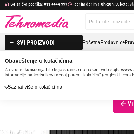
Korisnička podrška:
011 4444 999
Radnim danima:
8h-20h
, Subota:
9h
SVI PROIZVODI
Početna
Prodavnice
Prav
Obaveštenje o kolačićima
Nema artikala
Za vreme korišćenja bilo koje stranice na našem web-sajtu
www.t
informacije na korisnikov uređaj putem "kolačića" (engleski "cooki
Trenutno ne
Saznaj više o kolačićima
Vr
Bela tehnika
TV, audio, video i foto