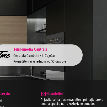
Tehnomedia Centrala
Generala Gambete 44, Zaječar
Pronađite nas u jednom od 50 gradova!
 servis
Newsletter
Prijavite se na naš newsletter i primajte preko
vi
emaila specijalne i ekskluzivne ponude.
obe