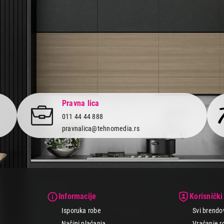
Pravna lica
011 44 44 888
pravnalica@tehnomedia.rs
Informacije
Korisnički
Isporuka robe
Svi brendo
Načini plaćanja
Vraćanje r