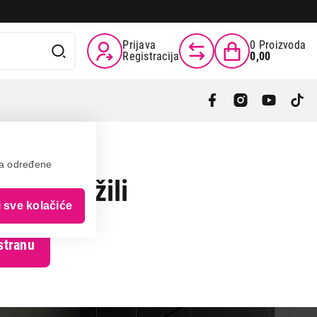
Prijava
0
Proizvoda
Registracija
0,00
va određene
 ste tražili
i sve kolačiće
stranu