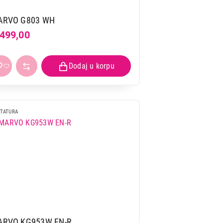
ARVO G803 WH
.499,00
TATURA
ARVO KG953W EN-R