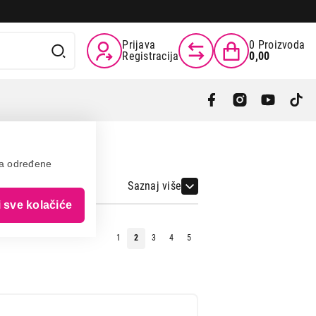
Prijava
0
Proizvoda
Registracija
0,00
va određene
Saznaj više
i sve kolačiće
1
2
3
4
5