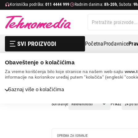
Korisnička podrška:
011 4444 999
Radnim danima:
8h-20h
, Subota:
9h
SVI PROIZVODI
Početna
Prodavnice
Prav
Obaveštenje o kolačićima
MARVO
Za vreme korišćenja bilo koje stranice na našem web-sajtu
www.t
informacije na korisnikov uređaj putem "kolačića" (engleski "cooki
MARVO
Saznaj više o kolačićima
Vesa
Sortiranje
Prikaz
OPREMA ZA IGRANJE