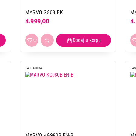
MARVO G803 BK
M
4.999,00
4
TASTATURA
TAS
MARVO KG980B EN-B
M