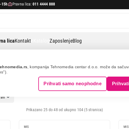
-15h
Pravna lica:
011 4444 888
na lica
Kontakt
eKatalog
Zaposlenje
Blog
ehnomedia.rs
, kompanija Tehnomedia centar d.o.o. može da saču
es").
Prihvati samo neophodne
Prihvat
Prikazano 25 do 48 od ukupno 104 (5 stranica)
MIS
MIS