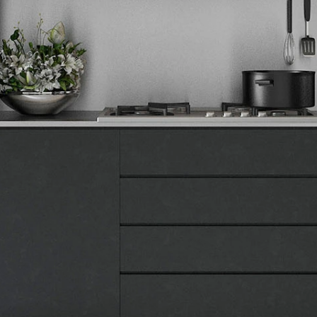
Tehnomedia
O nama
Naše prodavnice
Kontakt
Pravna lica
Pravila privatnosti
Karijera i zaposlenje
Informacije
Isporuka robe
Načini plaćanja
Uslovi korišćenja
Tax Free kupovina
Česta postavljana pitanja