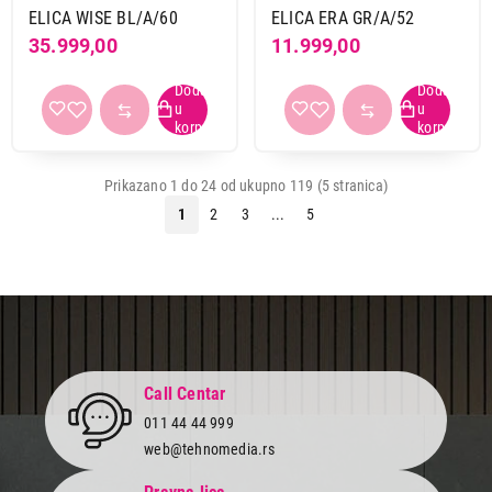
ELICA WISE BL/A/60
ELICA ERA GR/A/52
35.999,00
11.999,00
Prikazano 1 do 24 od ukupno 119 (5 stranica)
1
2
3
...
5
Call Centar
011 44 44 999
web@tehnomedia.rs