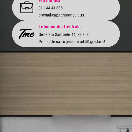
Pravna lica
011 44 44 888
pravnalica@tehnomedia.rs
Tehnomedia Centrala
Generala Gambete 44, Zaječar
Pronađite nas u jednom od 50 gradova!
Newsletter
Prijavite se na naš newsletter i primajte preko emaila specijalne i
ekskluzivne ponude.