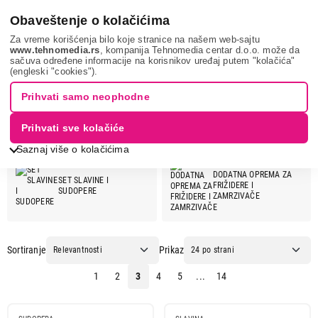
0
Obaveštenje o kolačićima
Za vreme korišćenja bilo koje stranice na našem web-sajtu
www.tehnomedia.rs
, kompanija Tehnomedia centar d.o.o. može da
sačuva određene informacije na korisnikov uređaj putem "kolačića"
DEANTE
(engleski "cookies").
DEANTE
Prihvati samo neophodne
Prihvati sve kolačiće
DEANTE ponuda:
Saznaj više o kolačićima
DODATNA OPREMA ZA
SET SLAVINE I
FRIŽIDERE I
SUDOPERE
ZAMRZIVAČE
Sortiranje
Prikaz
1
2
3
4
5
...
14