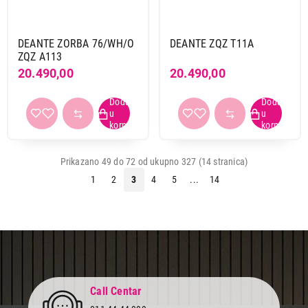
DEANTE ZORBA 76/WH/O
DEANTE ZQZ T11A
ZQZ A113
20.490,00
20.490,00
Prikazano 49 do 72 od ukupno 327 (14 stranica)
1
2
3
4
5
...
14
Call Centar