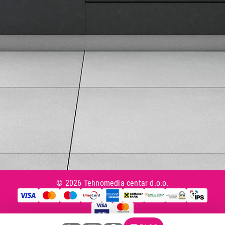
Uslovi korišćenja
Tax Free kupovina
Česta postavljana pitanja
eKatalog
Korisnički servis
Svi brendovi
Vraćanje robe
Reklamacije i servis
Pratite nas na društvenim mrežama
© 2026 Tehnomedia centar d.o.o.