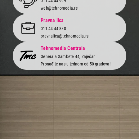
011 44 44 999
web@tehnomedia.rs
Pravna lica
011 44 44 888
pravnalica@tehnomedia.rs
Tehnomedia Centrala
Generala Gambete 44, Zaječar
Pronađite nas u jednom od 50 gradova!
Newsletter
Prijavite se na naš newsletter i primajte preko emaila specijalne i
ekskluzivne ponude.