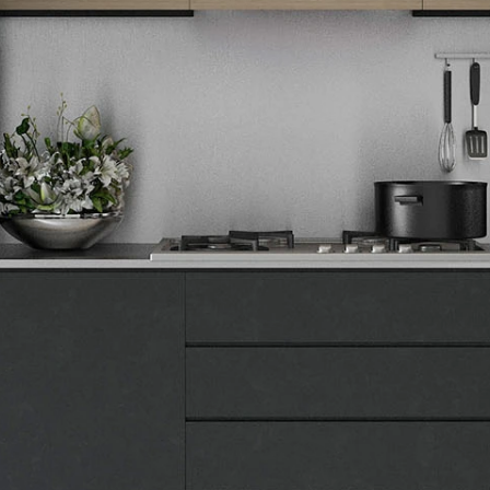
Tehnomedia
O nama
Naše prodavnice
Kontakt
Pravna lica
Pravila privatnosti
Karijera i zaposlenje
Informacije
Isporuka robe
Načini plaćanja