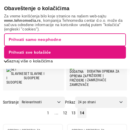
0
Obaveštenje o kolačićima
Za vreme korišćenja bilo koje stranice na našem web-sajtu
www.tehnomedia.rs
, kompanija Tehnomedia centar d.o.o. može da
sačuva određene informacije na korisnikov uređaj putem "kolačića"
DEANTE
(engleski "cookies").
DEANTE
Prihvati samo neophodne
Prihvati sve kolačiće
DEANTE ponuda:
Saznaj više o kolačićima
DODATNA OPREMA ZA
SET SLAVINE I
FRIŽIDERE I
SUDOPERE
ZAMRZIVAČE
Sortiranje
Prikaz
1
...
12
13
14