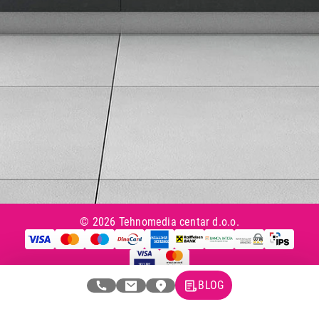
Česta postavljana pitanja
eKatalog
Korisnički servis
Svi brendovi
Vraćanje robe
Reklamacije i servis
Pratite nas na društvenim mrežama
© 2026 Tehnomedia centar d.o.o.
BLOG