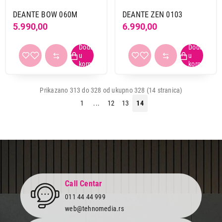
DEANTE BOW 060M
DEANTE ZEN 0103
5.990,00
6.990,00
Prikazano 313 do 328 od ukupno 328 (14 stranica)
1
...
12
13
14
Call Centar
011 44 44 999
web@tehnomedia.rs