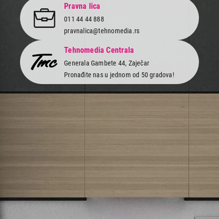
Pravna lica
011 44 44 888
pravnalica@tehnomedia.rs
Tehnomedia Centrala
Generala Gambete 44, Zaječar
Pronađite nas u jednom od 50 gradova!
Newsletter
Prijavite se na naš newsletter i primajte preko emaila specijalne i
ekskluzivne ponude.