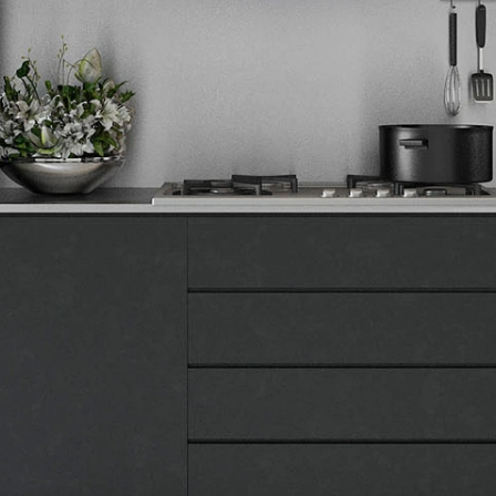
Tehnomedia
O nama
Naše prodavnice
Kontakt
Pravna lica
Pravila privatnosti
Karijera i zaposlenje
Informacije
Isporuka robe
Načini plaćanja
Uslovi korišćenja
Tax Free kupovina