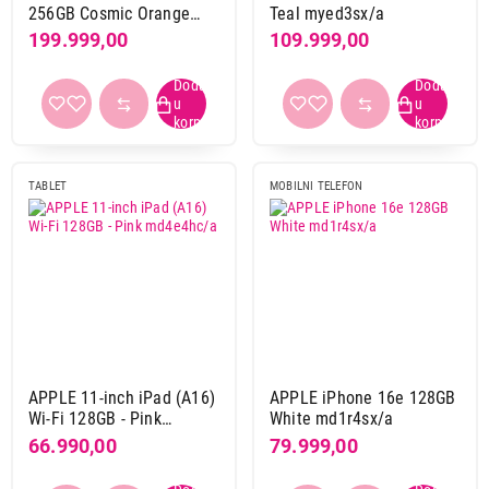
256GB Cosmic Orange
Teal myed3sx/a
mfyn4sx/a
199.999,00
109.999,00
TABLET
MOBILNI TELEFON
APPLE 11-inch iPad (A16)
APPLE iPhone 16e 128GB
Wi-Fi 128GB - Pink
White md1r4sx/a
md4e4hc/a
66.990,00
79.999,00