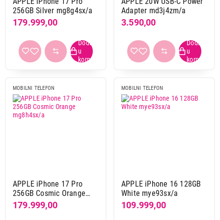
APPLE iPhone 17 Pro
APPLE 20W USB-C Power
256GB Silver mg8g4sx/a
Adapter md3j4zm/a
179.999,00
3.590,00
MOBILNI TELEFON
MOBILNI TELEFON
APPLE iPhone 17 Pro
APPLE iPhone 16 128GB
256GB Cosmic Orange
White mye93sx/a
mg8h4sx/a
179.999,00
109.999,00