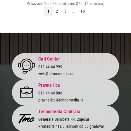
Prikazano 1 do 24 od ukupno 372 (16 stranica)
1
2
3
...
16
Call Centar
011 44 44 999
web@tehnomedia.rs
Pravna lica
011 44 44 888
pravnalica@tehnomedia.rs
Tehnomedia Centrala
Generala Gambete 44, Zaječar
Pronađite nas u jednom od 50 gradova!