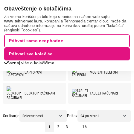
0
Obaveštenje o kolačićima
Za vreme korišćenja bilo koje stranice na našem web-sajtu
www.tehnomedia.rs
, kompanija Tehnomedia centar d.o.o. može da
sačuva određene informacije na korisnikov uređaj putem "kolačića"
APPLE
(engleski "cookies").
APPLE
Prihvati samo neophodne
Prihvati sve kolačiće
Pogledaj još kategorija
APPLE ponuda:
Saznaj više o kolačićima
LAPTOPOVI
MOBILNI TELEFONI
DESKTOP RAČUNARI
TABLET RAČUNARI
Sortiranje
Prikaz
PAMETNI SATOVI I
SLUŠALICE
FITNES NARUKVICE
1
2
3
...
16