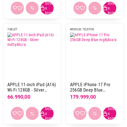
TABLET
MOBILNI TELEFON
APPLE 11-inch iPad (A16)
APPLE iPhone 17 Pro
Wi-Fi 128GB - Silver
256GB Deep Blue
md3y4hc/a
mg8j4sx/a
66.990,00
179.999,00