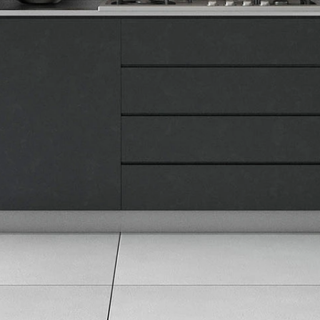
Naše prodavnice
Kontakt
Pravna lica
Pravila privatnosti
Karijera i zaposlenje
Informacije
Isporuka robe
Načini plaćanja
Uslovi korišćenja
Tax Free kupovina
Česta postavljana pitanja
eKatalog
Korisnički servis
Svi brendovi
Vraćanje robe
Reklamacije i servis