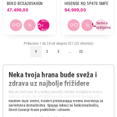
BEKO BCSA285K4SN
HISENSE RQ 5P470 SMFE
47.499,00
94.999,00
Prikazano 1 do 24 od ukupno 521 (22 stranica)
1
2
3
...
22
Neka tvoja hrana bude sveža i
zdrava uz najbolje frižidere
Bilo da živiš sam ili u velikoj porodici, frižider ti olakšava život u
svakom smislu. Od skladištenja voća i povrća do čuvanja pića
hladnim duže vreme, frižideri predstavljaju vrednu investiciju za
savremena domaćinstva. Spajaju luksuz sa funkcionalnošću,
čineći čuvanje hrane praktičnim i zdravim.