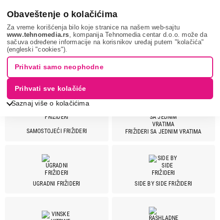
0
Obaveštenje o kolačićima
Za vreme korišćenja bilo koje stranice na našem web-sajtu
www.tehnomedia.rs
, kompanija Tehnomedia centar d.o.o. može da
sačuva određene informacije na korisnikov uređaj putem "kolačića"
Bela tehnika
Frižideri
(engleski "cookies").
Prihvati samo neophodne
FRIŽIDERI
Prihvati sve kolačiće
Saznaj više o kolačićima
SAMOSTOJEĆI FRIŽIDERI
FRIŽIDERI SA JEDNIM VRATIMA
Cena
Cena od
Cena do
UGRADNI FRIŽIDERI
SIDE BY SIDE FRIŽIDERI
Brend
Aeg
8