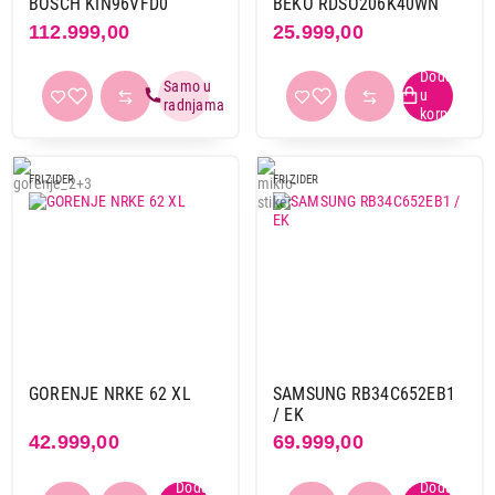
BOSCH KIN96VFD0
BEKO RDSO206K40WN
112.999,00
25.999,00
FRIZIDER
FRIZIDER
24.990,00
FRIŽIDERI
GORENJE NRKE 62 XL
SAMSUNG RB34C652EB1
VOX KG2500E
/ EK
Proizvod je dodat u korpu.
42.999,00
69.999,00
Ukupno u korpi:
0,00